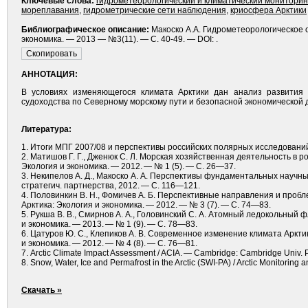
Ключевые слова:
гидрометеорологический и климатический монитори
мореплавания
,
гидрометрические сети наблюдения
,
криосфера Арктики
Библиографическое описание:
Макоско А.А. Гидрометеорологическое о
экономика. — 2013 — №3(11). — С. 40-49. — DOI: .
АННОТАЦИЯ:
В условиях изменяющегося климата Арктики дан анализ развития 
судоходства по Северному морскому пути и безопасной экономической
Литература:
1. Итоги МПГ 2007/08 и перспективы российских полярных исследований. 
2. Матишов Г. Г., Дженюк С. Л. Морская хозяйственная деятельность в р
Экология и экономика. — 2012. — № 1 (5). — С. 26—37.
3. Некипелов А. Д., Макоско А. А. Перспективы фундаментальных научны
стратегич. партнерства, 2012. — С. 116—121.
4. Половинкин В. Н., Фомичев А. Б. Перспективные направления и проб
Арктика: Экология и экономика. — 2012. — № 3 (7). — С. 74—83.
5. Рукша В. В., Смирнов А. А., Головинский С. А. Атомный ледокольный 
и экономика. — 2013. — № 1 (9). — С. 78—83.
6. Цатуров Ю. С., Клепиков А. В. Современное изменение климата Арктик
и экономика. — 2012. — № 4 (8). — С. 76—81.
7. Arctic Climate Impact Assessment / ACIA. — Cambridge: Cambridge Univ. 
8. Snow, Water, Ice and Permafrost in the Arctic (SWI-PA) / Arctic Monitoring
Скачать »