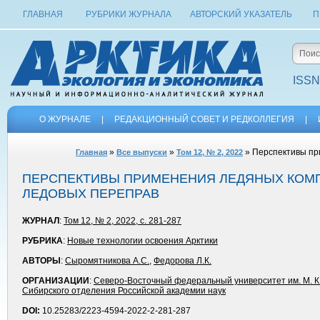
ГЛАВНАЯ
РУБРИКИ ЖУРНАЛА
АВТОРСКИЙ УКАЗАТЕЛЬ
П
ISSN
О ЖУРНАЛЕ
|
РЕДАКЦИОННЫЙ СОВЕТ И РЕДКОЛЛЕГИЯ
|
»
»
» Перспективы пр
Главная
Все выпуски
Том 12, № 2, 2022
ПЕРСПЕКТИВЫ ПРИМЕНЕНИЯ ЛЕДЯНЫХ КОМ
ЛЕДОВЫХ ПЕРЕПРАВ
ЖУРНАЛ
:
Том 12, № 2, 2022, с. 281-287
РУБРИКА
:
Новые технологии освоения Арктики
АВТОРЫ
:
Сыромятникова А.С.
,
Федорова Л.К.
ОРГАНИЗАЦИИ
:
Северо-Восточный федеральный университет им. М. К
Сибирского отделения Российской академии наук
DOI:
10.25283/2223-4594-2022-2-281-287