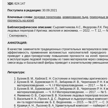
УДК:
624.147
Поступила в редакцию:
30.09.2021
Ключевые слова:
ледовая переправа
,
армирование льда
,
природные в
прочность на изгиб
Библиографическое описание:
Сыромятникова А.С., Федорова Л.К. П
ледовых переправ // Арктика: экология и экономика. — 2022. — Т. 12, — 
АННОТАЦИЯ:
В качестве заменителя традиционных строительных материалов в сев
эффективность применения волокнистых наполнителей природного 
приводит к двух-трехкратному повышению прочности на изгиб пресн
в эксплуатацию ледовой переправы из таких материалов через север
смеси воды и базальтовой фибры приводит к значительному уменьшени
Литература:
Бузник В. М., Каблов Е. Н. Состояние и перспективы арк­тического
Бузник В. М., Бурковская Н. П., Зибарева И. В., Черепанин Р. Н. 
материаловедения. — Ч. I // Материаловедение. — 2017. — № 4.
Бузник В. М., Бурковская Н. П., Зибарева И. В., Черепанин Р. Н. 
материаловедения. — Ч. II // Материаловедение. — 2017. — № 5.
Якименко О. В., Сиротюк В. В. Усиление ледовых переправ геоси
Васильев Н. К., Пронк А. Д. С. Ледяные и льдогрунтовые компози
ин-та гидротехники им. Б. Е. Веденеева. — 2015. — № 277. — С. 
Кравчук А. Н., Лысенко В. А. Удивительный композит — пайкерит /