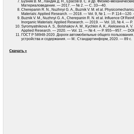
Бузник В. М., Ландик Д. Н., Ерасов В. С. и др. Физико-механиче
Материаловедение. — 2017. — № 2. — С. 33—40.
Cherepanin R. N., Nuzhnyi G. A., Buznik V. M. et al. Physicomechanic
Materials: Applied Research. — 2018. — Vol. 9, № 1. — P. 114—12
Buznik V. M., Nuzhnyi G. A., Cherepanin R. N. et al. Influence Of Rein
Inorganic Materials: Applied Research. — 2019. — Vol. 10, № 4. —
Syromyatnikova A. S., Bolshakov A. M., Kychkin A. K., Alekseeva A. V.
Applied Research. — 2020. — Vol. 11. — № 4. — P. 955—957. — DO
ГОСТ Р 58948-2020. Дороги автомобильные общего пользования.
устройства и содержания. — М.: Стандартинформ, 2020. — 89 c.
Скачать »