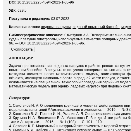
DOI:
10.25283/2223-4594-2023-1-85-96
УДК:
629.5
Поступила в редакцию:
03.07.2022
Ключевые слова:
ледовые нагрузки
,
ледовый опытовый бассейн
,
моде
Библиографическое описание:
Свистунов И.А. Экспериментально-анал
суда и плавучие платформы, используемые в качестве полярных дрейфующ
96. — DOI: 10.25283/2223-4594-2023-1-85-96.
АННОТАЦИЯ:
Задача прогнозирования ледовых нагрузок в работе решается путем
опытовом бассейне. В результате получена экспериментально-аналити
методики является новая математическая модель, описывающая фи
объекта, имеющего наклонные борта в средней части корпуса, с тол
основывается на специальной технологии проведения серийных модел
математическую модель для оценки ледовых нагрузок при ледовых сжат
Литература:
1. Свистунов И. А. Определение кренящего момента, действующего п
модельных испытаний // Арк­тика: экология и экономика. — 2019. — № 3 
2. Каштелян В. И., Позняк И. И., Рывлин А. Я. Сопротивление льда движе
3. Крупина Н. А., Лихоманов В. А., Максимова П. В. и др. Итоги работы
тики и Антарктики. — 2015. — № 1 (103). — С. 101—110.
4. Сазонов К. Е. Модельный и натурный эксперименты в морской ледотехн
5. Рывлин А. Я., Хейсин Д. Е. Испытания судов во льдах. — Л.: Судострое