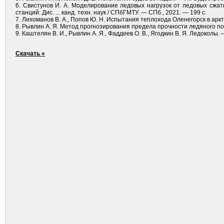
6. Свистунов И. А. Моделирование ледовых нагрузок от ледовых сжа
станций: Дис. ... канд. техн. наук / СПбГМТУ. — СПб., 2021. — 199 с.
7. Лихоманов В. А., Попов Ю. Н. Испытания теплохода Оленегорск в арк
8. Рывлин А. Я. Метод прогнозирования предела прочности ледяного пок
9. Каштелян В. И., Рывлин А. Я., Фаддеев О. В., Ягод­кин В. Я. Ледоколы.
Скачать »