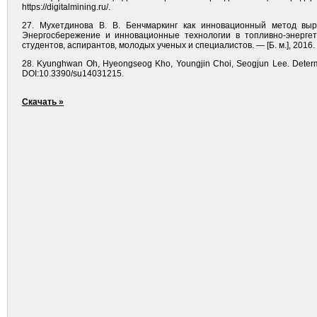
https://digitalmining.ru/.
27. Мухетдинова В. В. Бенчмаркинг как инновационный метод выр
Энергосбережение и инновационные технологии в топливно-энерге
студентов, аспирантов, молодых ученых и специалистов. — [Б. м.], 2016
28. Kyunghwan Oh, Hyeongseog Kho, Youngjin Choi, Seogjun Lee. Determinant
DOI:10.3390/su14031215.
Скачать »