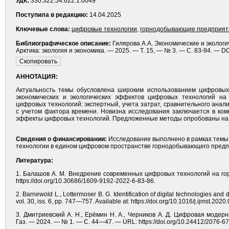
УДК:
330.322.54:622.1:0049
Поступила в редакцию:
14.04.2025
Ключевые слова:
цифровые технологии
,
горнодобывающие предприят
Библиографическое описание:
Гилярова А.А. Экономические и эколог
Арктика: экология и экономика. — 2025. — Т. 15, — № 3. — С. 83-94. — D
АННОТАЦИЯ:
Актуальность темы обусловлена широким использованием цифровых
экономических и экологических эффектов цифровых технологий н
цифровых технологий: экспертный, учета затрат, сравнительного ана
с учетом фактора времени. Новизна исследования заключается в ком
эффекты цифровых технологий. Предложенные методы опробованы на 
Сведения о финансировании:
Исследование выполнено в рамках темы
технологии в едином цифровом пространстве горнодобывающего пред
Литература:
1. Балашов А. М. Внедрение современных цифровых технологий на го
https://doi.org/10.30686/1609-9192-2022-6-83-86.
2. Barnewold L., Lottermoser B. G. Identification of digital technologies and d
vol. 30, iss. 6, pp. 747—757. Available at: https://doi.org/10.1016/j.ijmst.2020
3. Дмитриевский А. Н., Ерёмин Н. А., Черников А. Д. Цифровая моде
Газ. — 2024. — № 1. — С. 44—47. — URL: https://doi.org/10.24412/2076-6