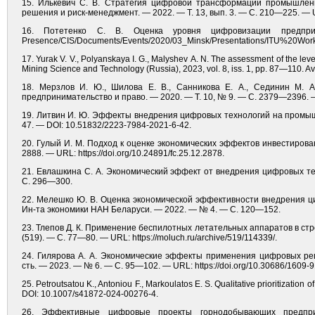
15. Илькевич С. В. Стратегия цифровой трансформации промышленн
решения и риск-менеджмент. — 2022. — Т. 13, вып. 3. — C. 210—225. — UR
16. Потетенко С. В. Оценка уровня цифровизации предприятий 
Presence/CIS/Documents/Events/2020/03_Minsk/Presentations/ITU%20
17. Yurak V. V., Polyanskaya I. G., Malyshev A. N. The assessment of the level 
Mining Science and Technology (Russia), 2023, vol. 8, iss. 1, pp. 87—110. Av
18. Мерзлов И. Ю., Шилова Е. В., Санникова Е. А., Сединин М. А
предпринимательство и право. — 2020. — Т. 10, № 9. — С. 2379—2396. — U
19. Литвин И. Ю. Эффекты внедрения цифровых технологий на промыш
47. — DOI: 10.51832/2223-7984-2021-6-42.
20. Гулый И. М. Подход к оценке экономических эффектов инвестирова
2888. — URL: https://doi.org/10.24891/fc.25.12.2878.
21. Евлашкина С. А. Экономический эффект от внедрения цифровых те
С. 296—300.
22. Мелешко Ю. В. Оценка экономической эффективности внедрения ц
Ин-та экономики НАН Беларуси. — 2022. — № 4. — С. 120—152.
23. Тлепов Д. К. Применение беспилотных летательных аппаратов в ст
(519). — С. 77—80. — URL: https://moluch.ru/archive/519/114339/.
24. Гилярова А. А. Экономические эффекты применения цифровых реш
сть. — 2023. — № 6. — С. 95—102. — URL: https://doi.org/10.30686/1609-
25. Petroutsatou K., Antoniou F., Markoulatos E. S. Qualitative prioritization 
DOI: 10.1007/s41872-024-00276-4.
26. Эффективные цифровые проекты горнодобывающих предпр