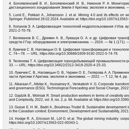
4. Богоявленский В. И., Богоявленский И. В., Никонов Р. А. Монит
дистанционного зондирования Земли // Арктика: экология и экономика. —
5. Lund E., Pekkari A., Johansson J. et al. Mining 4.0 and its effects on
Springer. Published 28.02.2024. Available at: https://doi.org/10.1007/s1356
6. Хопунов Э. А. Цифровизация технологий недропользования // Изв. вуз
2021-2-70-78.
7. Великанов В. С., Дремин А. В., Лукашук О. А. и др. Цифровая т
средств // Гор. оборудование и электромеханика. — 2024. — № 1 (171). —
8. Лукичев С. В. Наговицын О. В. Цифровая трансформация и технологи
С. 74—78. — URL: https://doi.org/10.30686/1609-9192-2022-5-74-78.
9. Тюленева Т. А. Цифровизация горнодобывающей промышленности реги
33. — URL: https://doi.org/10.34822/2312-3419-2020-4-25-33.
10. Лукичев С. В., Наговицын О. В., Чуркин О. Е., Гилярова А. А. При
части Арктики // Арктика: экология и экономика. — 2022. — Т. 12, № 4, pp
11. Alkaraan F., Albitar K., Hussainey K., Venkatesh V. G. Corporate transfor
and governance (ESG). Technological Forecasting and Social Change, 2022, vo
12. Gajdzik B., Wolniak R. Smart production workers in terms of creativity an
and Complexity, 2022, vol. 8, iss. 2, p. 68. Available at: https://doi.org/10.33
13. Gueye E. H. M., Badri A., Boudreau-Trudel B. Sustainable development i
in the Canadian context. Environment, Development and Sustainability, 2021,
14. Hodge R. A., Ericsson M., Löf O. et al. The global mining industry: corp
https://doi.org/10.1007/s13563-022-00343-1.