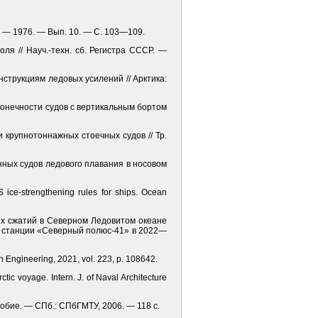
а. — 1976. — Вып. 10. — С. 103—109.
ля // Науч.-техн. сб. Регистра СССР. —
нструкциям ледовых усилений // Арктика:
оконечности судов с вертикальным бортом
и крупнотоннажных стоечных судов // Тр.
нных судов ледового плавания в носовом
 ice-strengthening rules for ships. Ocean
вых сжатий в Северном Ледовитом океане
 станции «Северный полюс-41» в 2022—
an Engineering, 2021, vol. 223, p. 108642.
tic voyage. Intern. J. of Naval Architecture
обие. — СПб.: СПбГМТУ, 2006. — 118 с.