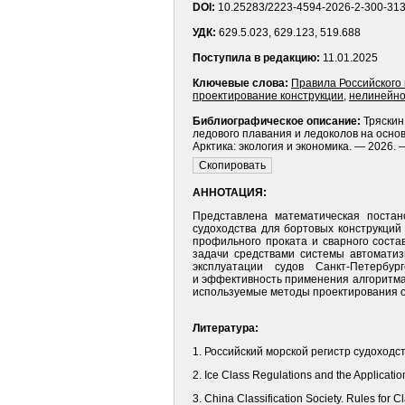
DOI:
10.25283/2223-4594-2026-2-300-31
УДК:
629.5.023, 629.123, 519.688
Поступила в редакцию:
11.01.2025
Ключевые слова:
Правила Российского 
проектирование конструкции
,
нелинейно
Библиографическое описание:
Тряскин
ледового плавания и ледоколов на осно
Арктика: экология и экономика. — 2026. 
АННОТАЦИЯ:
Представлена математическая постан
судоходства для бортовых конструкци
профильного проката и сварного сост
задачи средствами системы автоматиз
эксплуатации судов Санкт-Петербург
и эффективность применения алгоритма
используемые методы проектирования о
Литература:
1. Российский морской регистр судоходст
2. Ice Class Regulations and the Applica
3. China Classification Society. Rules for C