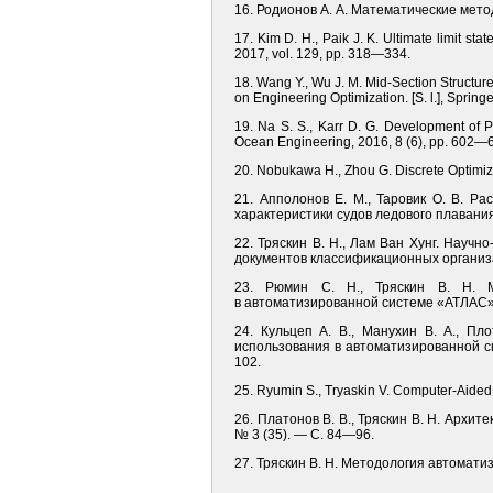
16. Родионов А. А. Математические мето
17. Kim D. H., Paik J. K. Ultimate limit st
2017, vol. 129, pp. 318—334.
18. Wang Y., Wu J. M. Mid-Section Structur
on Engineering Optimization. [S. l.], Sprin
19. Na S. S., Karr D. G. Development of Pa
Ocean Engineering, 2016, 8 (6), pp. 602—
20. Nobukawa H., Zhou G. Discrete Optimizat
21. Апполонов Е. М., Таровик О. В. Р
характеристики судов ледового плавания 
22. Тряскин В. Н., Лам Ван Хунг. Науч
документов классификационных организац
23. Рюмин С. Н., Тряскин В. Н. М
в автоматизированной системе «АТЛАС» /
24. Кульцеп А. В., Манухин В. А., П
использования в автоматизированной си
102.
25. Ryumin S., Tryaskin V. Computer-Aided
26. Платонов В. В., Тряскин В. Н. Архит
№ 3 (35). — С. 84—96.
27. Тряскин В. Н. Методология автоматизи