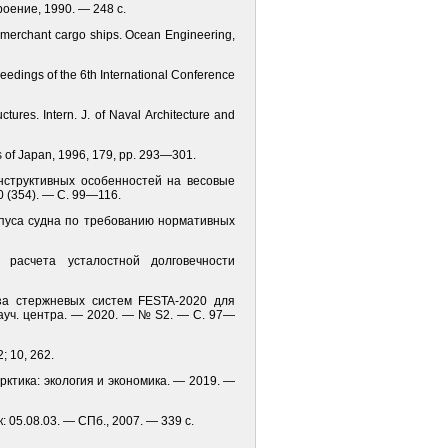
оение, 1990. — 248 с.
 of merchant cargo ships. Ocean Engineering,
eedings of the 6th International Conference
tures. Intern. J. of Naval Architecture and
cts of Japan, 1996, 179, pp. 293—301.
онструктивных особенностей на весовые
0 (354). — С. 99—116.
орпуса судна по требованию нормативных
расчета усталостной долговечности
иза стержневых систем FESTA-2020 для
науч. центра. — 2020. — № S2. — С. 97—
; 10, 262.
Арктика: экология и экономика. — 2019. —
: 05.08.03. — СПб., 2007. — 339 с.