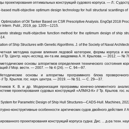
ды проектирования оптимальных конструкций судового корпуса. — Л.: Судостр
ate-based multi-objective optimum design technology for hull structural scantlings
e Optimization of Oil Tanker Based on CSR Prescriptive Analysis. EngOpt 2018 Proc
ger Intern. Publ., 2019, pp. 1205—1215.
reto strategy multi-objective function method for the optimum design of ship struc
614.
ion of Ship Structures with Genetic Algorithms. J. of the Society of Naval Archite
асчетная методика оценки влияния ледовой категории, формы корпуса и к
// Тр. Центр. науч.-исслед. ин-та им. академика А. Н. Крылова. — 2012. — № 7
но-методические основы алгоритмов определения технического состояния к
ий // Мор. вестн. — 2007. — № 4 (24). — С. 94—97.
етодические основы и алгоритмы программного блока проверочного 
/ Тр. Крылов. гос. науч. центра. — 2019. — № S1. — С. 29—37.
лотников К. В. и др. Модернизация программы конечно-элементного анал
стеме проектирования судовых конструкций «АЛМАЗ-К» // Тр. Крылов. гос. 
 System for Parametric Design of Ship Hull Structures—CADS-Hull. Machines, 2022
ектурно-конструктивные особенности арктических судов двойного действия // 
рованного проектирования конструкций корпуса судна: Дис. ... д-ра техн. наук