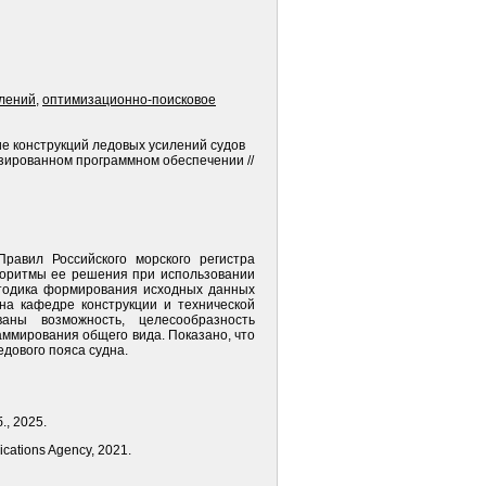
илений
,
оптимизационно-поисковое
ние конструкций ледовых усилений судов
изированном программном обеспечении //
равил Российского морского регистра
горитмы ее решения при использовании
етодика формирования исходных данных
на кафедре конструкции и технической
ованы возможность, целесообразность
ммирования общего вида. Показано, что
дового пояса судна.
., 2025.
cations Agency, 2021.