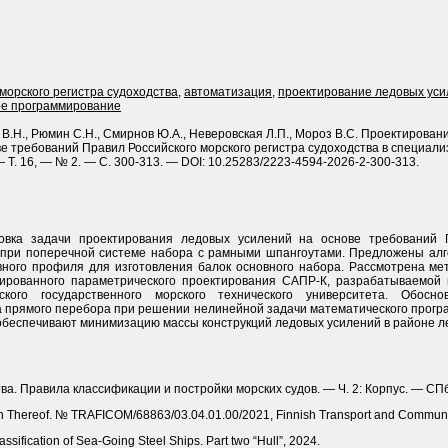
3
морского регистра судоходства
,
автоматизация
,
проектирование ледовых ус
е программирование
 В.Н., Рюмин С.Н., Смирнов Ю.А., Неверовская Л.П., Мороз В.С. Проектирова
ве требований Правил Российского морского регистра судоходства в специал
— Т. 16, — № 2. — С. 300-313. — DOI: 10.25283/2223-4594-2026-2-300-313.
овка задачи проектирования ледовых усилений на основе требований П
й при поперечной системе набора с рамными шпангоутами. Предложены ал
авного профиля для изготовления балок основного набора. Рассмотрена м
ированного параметрического проектирования САПР-К, разрабатываемой 
ского государственного морского технического университета. Обосн
 прямого перебора при решении нелинейной задачи математического програ
беспечивают минимизацию массы конструкций ледовых усилений в районе ле
ва. Правила классификации и постройки морских судов. — Ч. 2: Корпус. — СПб
tion Thereof. № TRAFICOM/68863/03.04.01.00/2021, Finnish Transport and Communi
lassification of Sea-Going Steel Ships. Part two “Hull”, 2024.