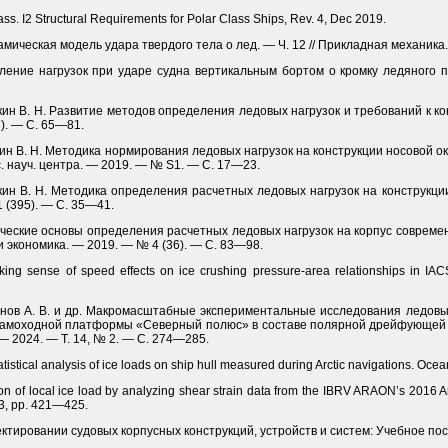
s. I2 Structural Requirements for Polar Class Ships, Rev. 4, Dec 2019.
намическая модель удара твердого тела о лед. — Ч. 12 // Прикладная механик
еление нагрузок при ударе судна вертикальным бортом о кромку ледяного по
яскин В. Н. Развитие методов определения ледовых нагрузок и требований к ко
). — С. 65—81.
яскин В. Н. Методика нормирования ледовых нагрузок на конструкции носовой 
с. науч. центра. — 2019. — № S1. — С. 17—23.
яскин В. Н. Методика определения расчетных ледовых нагрузок на конструкци
1 (395). — С. 35—41.
одические основы определения расчетных ледовых нагрузок на корпус совреме
 и экономика. — 2019. — № 4 (36). — С. 83—98.
ing sense of speed effects on ice crushing pressure-area relationships in IACS
акланов А. В. и др. Макромасштабные экспериментальные исследования ледо
 самоходной платформы «Северный полюс» в составе полярной дрейфующей
. — 2024. — Т. 14, № 2. — С. 274—285.
tatistical analysis of ice loads on ship hull measured during Arctic navigations. Oce
ion of local ice load by analyzing shear strain data from the IBRV ARAON’s 2016 Arc
 3, pp. 421—425.
ектировании судовых корпусных конструкций, устройств и систем: Учебное пос