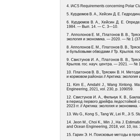
4. IACS Requirements concerning Polar Clas
5. Курдюмов В. А., Хейсин Д. Е. Гидроди
6. Курдюмов В. А., Хейсин Д. Е. Опред
1984. — Вып. 14. — С. 3—10.
7. Апполонов Е. М., Платонов В. В., Тр
экология и экономика. — 2020. — № 1 (37
8. Апполонов Е. М., Платонов В. В., Тр
и бульбовыми обводами // Тр. Крылов. го
9. Свистунов И. А., Платонов В. В., Тр
Крылов. гос. науч. центра. — 2021. — № 
10. Платонов В. В., Тряскин В. Н. Мет
и кормовом районах // Арктика: экология
11. Kim E., Amdahl J., Wang Xintong. Mak
Engineering, 2021, vol. 230, p. 109059.
12. Свистунов И. А., Фильчук К. В., Б
в период первого дрейфа ледостойкой
2023 гг. // Арктика: экология и экономика
13. Wu G., Kong S., Tang W., Lei R., Ji S. S
14. Jeon M., Choi K., Min J., Ha J. Estimat
and Ocean Engineering, 2018, vol. 10, iss.
15. Гарин Э. Н. Поисковые методы в про