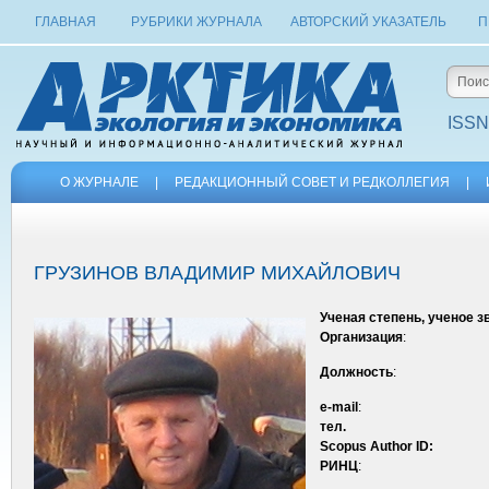
ГЛАВНАЯ
РУБРИКИ ЖУРНАЛА
АВТОРСКИЙ УКАЗАТЕЛЬ
П
ISSN
О ЖУРНАЛЕ
|
РЕДАКЦИОННЫЙ СОВЕТ И РЕДКОЛЛЕГИЯ
|
ГРУЗИНОВ ВЛАДИМИР МИХАЙЛОВИЧ
Ученая степень, ученое з
Организация
:
Должность
:
e-mail
:
тел.
Scopus Author ID
:
РИНЦ
: