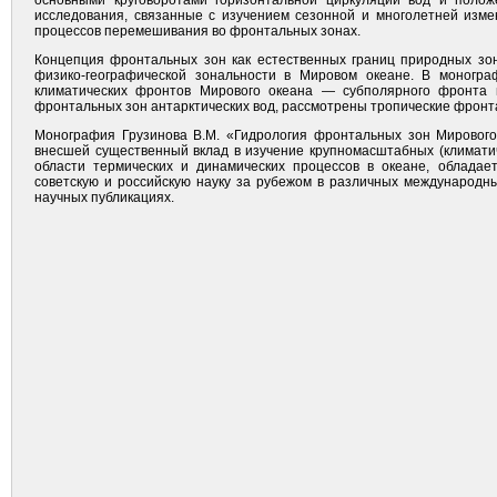
основными круговоротами горизонтальной циркуляции вод и полож
исследования, связанные с изучением сезонной и многолетней изме
процессов перемешивания во фронтальных зонах.
Концепция фронтальных зон как естественных границ природных зо
физико-географической зональности в Мировом океане. В моногра
климатических фронтов Мирового океана — субполярного фронта в
фронтальных зон антарктических вод, рассмотрены тропические фронт
Монография Грузинова В.М. «Гидрология фронтальных зон Мирового
внесшей существенный вклад в изучение крупномасштабных (климатич
области термических и динамических процессов в океане, облада
советскую и российскую науку за рубежом в различных международны
научных публикациях.