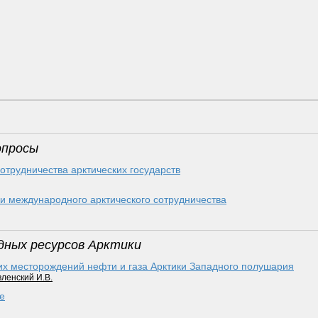
опросы
отрудничества арктических государств
ии международного арктического сотрудничества
одных ресурсов Арктики
их месторождений нефти и газа Арктики Западного полушария
ленский И.В.
е