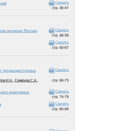
Скачать
ний
стр. 36-47
Скачать
ком регионе России
стр. 48-59
Скачать
стр. 60-67
Скачать
е труднодоступных
ов И.А.
,
Семёнов С.А.
,
стр. 68-73
Скачать
ного комплекса
стр. 74-79
Скачать
в
стр. 80-89