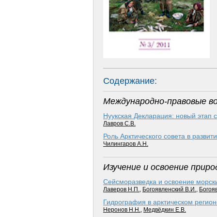
Содержание:
Международно-правовые в
Нуукская Декларация: новый этап с
Лавров С.В.
Роль Арктического совета в развит
Чилингаров А.Н.
Изучение и освоение прир
Сейсморазведка и освоение морск
Лаверов Н.П.
,
Богоявленский В.И.
,
Богояв
Гидрография в арктическом регион
Неронов Н.Н.
,
Медвёдкин Е.В.