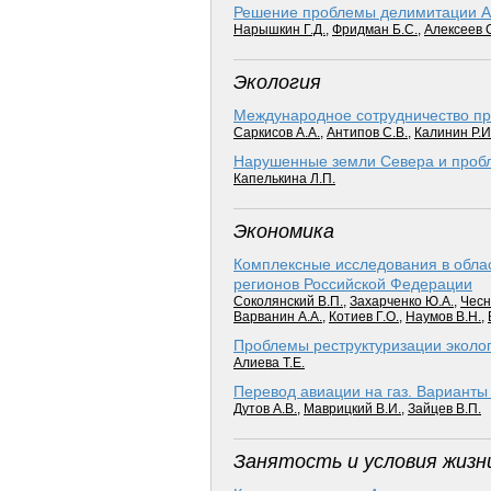
Решение проблемы делимитации Ар
Нарышкин Г.Д.
,
Фридман Б.С.
,
Алексеев 
Экология
Международное сотрудничество при
Саркисов А.А.
,
Антипов С.В.
,
Калинин Р.И
Нарушенные земли Севера и пробл
Капелькина Л.П.
Экономика
Комплексные исследования в обла
регионов Российской Федерации
Соколянский В.П.
,
Захарченко Ю.А.
,
Чесн
Варванин А.А.
,
Котиев Г.О.
,
Наумов В.Н.
,
Проблемы реструктуризации эколо
Алиева Т.Е.
Перевод авиации на газ. Варианты
Дутов А.В.
,
Маврицкий В.И.
,
Зайцев В.П.
Занятость и условия жизн