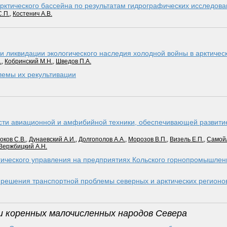
ктического бассейна по результатам гидрографических исследова
С.П.
,
Костенич А.В.
 ликвидации экологического наследия холодной войны в арктичес
.
,
Кобринский М.Н.
,
Шведов П.А.
емы их рекультивации
сти авиационной и амфибийной техники, обеспечивающей развити
оков С.В.
,
Дунаевский А.И.
,
Долгополов А.А.
,
Морозов В.П.
,
Визель Е.П.
,
Самойл
Вержбицкий А.Н.
гического управления на предприятиях Кольского горнопромышлен
 решения транспортной проблемы северных и арктических регионо
и коренных малочисленных народов Севера