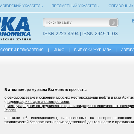
АВТОРСКИЙ УКАЗАТЕЛЬ
ПРЕДМЕТНЫЙ УКАЗАТЕЛЬ
СПРАВОЧНИК
Р
ISSN 2223-4594 | ISSN 2949-110X
СОВЕТ И РЕДКОЛЛЕГИЯ
|
ИНФО
|
ВЫПУСКИ ЖУРНАЛА
|
АВТОР
В этом номере журнала Вы можете прочесть:
о
сейсморазведке и освоении морских месторождений нефти и газа Аркти
о
гидрографии в арктическом регионе
;
о
международном сотрудничестве при ликвидации экологического наследия
России
;
а также об исследованиях, направленных на совершенствование 
экологической безопасности производственной деятельности и проживания