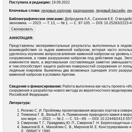
Поступила в редакцию:
19.09.2022
Ключевые слова:
ледовые нагрузки
,
разрушение
,
ледовый бассейн
,
ле
Библиографическое описание:
Добродеев А.А., Сазонов К.Е. О воздей
экономика. — 2023. — Т. 13, — № 1. — С. 97-105. — DOI: 10.25283/2223-
АННОТАЦИЯ:
Представлены экспериментальные результаты выполненных в ледово
взаимодействия со льдом каменной наброски, которая часто исполь
уделялось изучению вопросов влияния каменной наброски на уровень 
сооружением, а также разрушению наброски под действием льда. Экс
изменяется мало, а вертикальная составляющая заметно уменьшаетс
и тем способствует защите рабочих поверхностей сооружения от поп
ледяным покровом. Выявлены два возможных сценария этого разруш
каменной наброски в условиях Арктики.
Сведения о финансировании:
Работа выполнена как часть проекта «И
сооружения и разработка нового метода их вероятностного моделиров
Российской Федерации.
Литература:
Рогачко С. И. Проблемы проектирования морских портов в северн
Тлявлина Г. В., Вялый Е. А. Применение природного камня в мор
зон моря. — 2022. — № 2. — С. 53—69. — DOI: 10.22449/2413-557
Смирнова Т. Г., Правдивец Ю. П., Смирнов Г. Н. Берегозащитные с
Завьялов В. К., Манойлин С. В., Миронов М. Е. Конструирование
Л.: ЛВВИСУ, 1990.