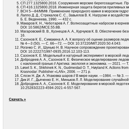
СП 277.1325800.2016. Сооружения морские берегозащитные. Пра
СП 416.1325800.2018. Инженерная защита берегов приливных мо
ВСН 5—84/ММФ. Применение природного камня в морском гидроте
Лаппо Д. Д., Стрекалов С. С., Завьялов В. К. Нагрузки и воздей
Б. Е. Веденеева, 1990. — 432 с.
Макаров К. Н., Чеботарев А. Г. Волнозащитные наброски в корнев
DOI: 10.5862/MCE.55.8В.
Магаровский В. В., Кузнецов А. А., Курчуков К. В. Обеспечение б
16.
Сазонов К. Е., Симакина А. А. К вопросу об оценке размеров лед
№ 4—3 (50). — С. 66—72. — DOI: 10.37220/MIT.2020.50.4.043.
Рогачко С. И., Шунько Н. В. Научное сопровождение проектиров
DOI: 10.22227/1997-0935.2016.12.103-113.
Сазонов К. Е. Модельный и натурный эксперимент в морской ледот
Добродеев А. А., Сазонов К. Е. Физическое моделирование ледо
с наклонной гранью // Арктика: экология и экономика. — 2021. — 
Løset S. K., Shkhinek K. N., Gudmestad O. T., Høyland K. Actions fro
Krasnodar: Publisher «LAN», 2006. — 271 p.
Слоэн Н. Дж. А. Упаковка шаров // В мире науки. —1984. — № 3. 
Дик И. Г., Дьяченко Е. Н., Миньков Л. Л. Моделирование случайной
Добродеев А. А., Сазонов К. Е. Моделирование в морской ледотехн
10.25283/2223-4594-2021-4-557-567.
Скачать »