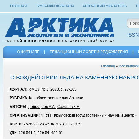
ГЛАВНАЯ
РУБРИКИ ЖУРНАЛА
АВТОРСКИЙ УКАЗАТЕЛЬ
П
ISSN
О ЖУРНАЛЕ
|
РЕДАКЦИОННЫЙ СОВЕТ И РЕДКОЛЛЕГИЯ
|
»
Главная
Все выпуск
О ВОЗДЕЙСТВИИ ЛЬДА НА КАМЕННУЮ НАБР
ЖУРНАЛ
:
Том 13, № 1, 2023, с. 97-105
РУБРИКА
:
Кораблестроение для Арктики
АВТОРЫ
:
Добродеев А.А.
,
Сазонов К.Е.
ОРГАНИЗАЦИИ
:
ФГУП «Крыловский государственный научный центр»
DOI:
10.25283/2223-4594-2023-1-97-105
УДК:
629.561.5; 629.54; 656.61