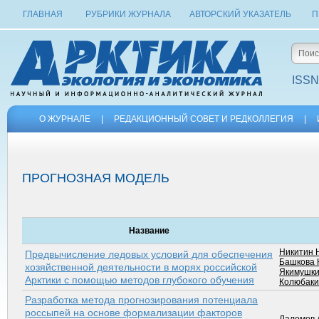
ГЛАВНАЯ
РУБРИКИ ЖУРНАЛА
АВТОРСКИЙ УКАЗАТЕЛЬ
П
ISSN
О ЖУРНАЛЕ
|
РЕДАКЦИОННЫЙ СОВЕТ И РЕДКОЛЛЕГИЯ
|
ПРОГНОЗНАЯ МОДЕЛЬ
Название
Никитин 
Предвычисление ледовых условий для обеспечения
Башкова К
хозяйственной деятельности в морях российской
Якимушки
Арктики с помощью методов глубокого обучения
Колюбаки
Разработка метода прогнозирования потенциала
россыпей на основе формализации факторов