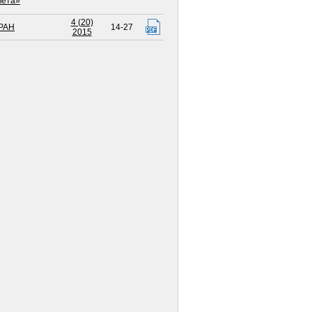
мета»
4 (20)
РАН
14-27
2015