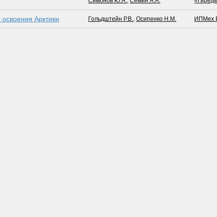
Симонов Ю.А.
,
Семин А.А.
«Гиред
 освоения Арктики
Гольдштейн Р.В.
,
Осипенко Н.М.
ИПМех 