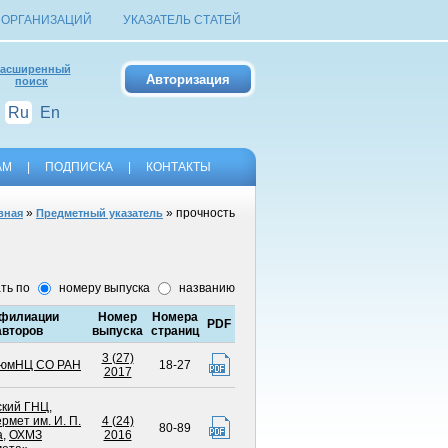
 ОРГАНИЗАЦИЙ
УКАЗАТЕЛЬ СТАТЕЙ
асширенный
поиск
Ru
En
АМ
|
ПОДПИСКА
|
КОНТАКТЫ
»
» прочность
вная
Предметный указатель
ть по
номеру выпуска
названию
филиации
Номер
Номера
PDF
авторов
выпуска
страниц
3 (27)
юмНЦ СО РАН
18-27
2017
ский ГНЦ
,
мет им. И. П.
4 (24)
80-89
а
,
ОХМЗ
2016