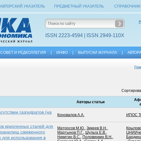
АВТОРСКИЙ УКАЗАТЕЛЬ
ПРЕДМЕТНЫЙ УКАЗАТЕЛЬ
СПРАВОЧНИК
Р
ISSN 2223-4594 | ISSN 2949-110X
СОВЕТ И РЕДКОЛЛЕГИЯ
|
ИНФО
|
ВЫПУСКИ ЖУРНАЛА
|
АВТОР
Гла
Сортирова
Аф
Авторы статьи
сутствии газгидратов (на
Коновалов А.А.
ИПОС Т
ов криогенных сталей для
Матросов М.Ю.
,
Зикеев В.Н.
,
Крылов
-хранилищ сжиженного
Мартынов П.Г.
,
Шульга Е.В.
,
ЦНИИчер
Никитин В.С.
,
Половинкин В.Н.
,
Бардин
х для использования в