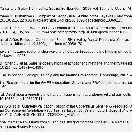
Yamal and Gydan Peninsulas. GeoExPro, [London], 2015, vol. 12, no. 5, Oct., p. 7
ikonov R., Kishankov A. Complex of Geophysical Studies of the Seyakha Catastrop
20, 10, 215. 22 p. Available at: https://doi.org/10.3390/geosciences10060215.
D. et al. Conceptual Models of Gas Accumulation in the Shallow Permafrost of North
, 10 (5), 195, pp. 1—13. Available at: https://doi.org/10.3390/geosciences100501
A. et al. A Gas-Emission Crater in the Erkuta River Valley, Yamal Peninsula: Charact
ilable at: https://doi:10.3390/geosciences10050170.
Nguyen Т. Р. Large regional shortwave forcing by anthropogenic methane informed 
6/sciadv.aas9593.
 D., Sheng J. et al. Satellite observations of atmospheric methane and their value f
 16 (22), pp. 14371—14396.
. The Impact on Geology, Biology, and the Marine Environment. Cambridge, 2007. 4
et al. Requirements for the GMES Atmosphere Service and ESA’s implementation co
8—69.
t al. Direct measurements of methane emissions from abandoned oil and gas wells 
g/10.1073/pnas.1408315111.
 K.-U. et. al. Quarterly Validation Report of the Copernicus Sentinel-5 Precursor
Consolidated Validation Report series, Issue #06, Version 06.0.1, 2020. 154 p. Ava
f/S5P-MPC-IASB-ROCVR-06.0.1-20200330_FINAL.pdf.
obal methane emissions from oil and gas. Insights from the updated IEA Methane Tra
e-emissions-from-oil-and-gas.