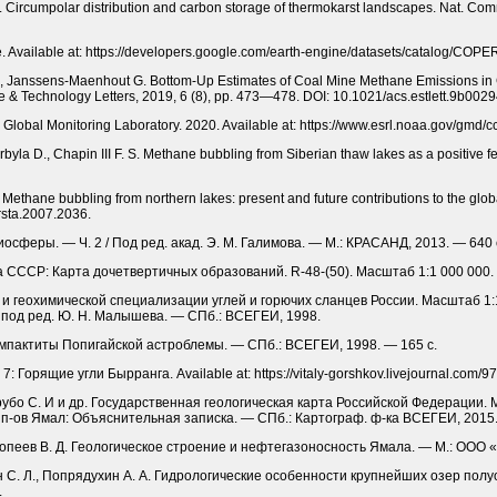
al. Circumpolar distribution and carbon storage of thermokarst landscapes. Nat. Co
ne. Available at: https://developers.google.com/earth-engine/datasets/catalog
 G., Janssens-Maenhout G. Bottom-Up Estimates of Coal Mine Methane Emissions in 
 & Technology Letters, 2019, 6 (8), pp. 473—478. DOI: 10.1021/acs.estlett.9b0029
lobal Monitoring Laboratory. 2020. Available at: https://www.esrl.noaa.gov/gmd/c
Verbyla D., Chapin III F. S. Methane bubbling from Siberian thaw lakes as a positive
 S. Methane bubbling from northern lakes: present and future contributions to the glo
sta.2007.2036.
сферы. — Ч. 2 / Под ред. акад. Э. М. Галимова. — М.: КРАСАНД, 2013. — 640 
а СССР: Карта дочетвертичных образований. R-48-(50). Масштаб 1:1 000 000.
и геохимической специализации углей и горючих сланцев России. Масштаб 1:10 0
; под ред. Ю. Н. Малышева. — СПб.: ВСЕГЕИ, 1998.
импактиты Попигайской астроблемы. — СПб.: ВСЕГЕИ, 1998. — 165 с.
 Горящие угли Бырранга. Available at: https://vitaly-gorshkov.livejournal.com/97
рубо С. И и др. Государственная геологическая карта Российской Федерации. 
п-ов Ямал: Объяснительная записка. — СПб.: Картограф. ф-ка ВСЕГЕИ, 2015.
, Копеев В. Д. Геологическое строение и нефтегазоносность Ямала. — М.: ООО
ин С. Л., Попрядухин А. А. Гидрологические особенности крупнейших озер полу
.