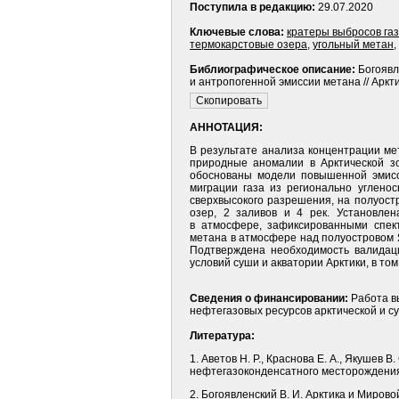
Поступила в редакцию:
29.07.2020
Ключевые слова:
кратеры выбросов га
термокарстовые озера
,
угольный метан
,
Библиографическое описание:
Богоявл
и антропогенной эмиссии метана // Аркти
АННОТАЦИЯ:
В результате анализа концентрации ме
природные аномалии в Арктической з
обоснованы модели повышенной эмисси
миграции газа из регионально углено
сверхвысокого разрешения, на полуост
озер, 2 заливов и 4 рек. Установле
в атмосфере, зафиксированными спек
метана в атмосфере над полуостровом 
Подтверждена необходимость валида
условий суши и акватории Арктики, в то
Сведения о финансировании:
Работа в
нефтегазовых ресурсов арк­тической и 
Литература:
1. Аветов Н. Р., Краснова Е. А., Якуше
нефтегазоконденсатного месторождения 
2. Богоявленский В. И. Арктика и Миров