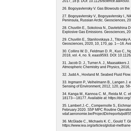
2017, 18 p. DOI: 10.1126/science.aal4500.
26. Bogoyavlensky V. Gas Blowouts on the 
27. Bogoyavlensky V., Bogoyavlensky I., N
Peninsula, Russian Arctic. Geosciences, 20
28. Chuvilin E., Sokolova N., Davletshina 
Explosive Gas Emissions. Geosciences, 2020
29. Chuvilin E., Stanilovskaya J., Titovsky 
Geosciences, 2020, 10, 170, pp. 1—16. Ava
30. Collins W. D., Feldman D. R., Kuo С., 
2018, vol. 4, no. 9, eaas9593. DOI: 10.112
31. Jacob D. J., Turner A. J., Maasakkers J.
Atmospheric Chemistry and Physics, 2016,
32. Judd A., Hovland M. Seabed Fluid Flow
33. Ingmann P., Veihelmann B., Langen J. 
Sensing of Environment, 2012, 120, pp. 5
34. Kanga M., Kannoa C. M., Reida M. C. e
18173—18177. Available at: https://doi.or
35. Lambert J.-C., Compernolle S., Eichmann
February 2020. S5P MPC Routine Operations 
vdaf.aeronomie.be/ProjectDir/reports/pd
36. McGlade C., Michaels K. C., Gould T. Gl
https://www.iea.org/articles/global-methan