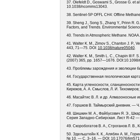
37. Olefeldt D., Goswami S., Grosse G. et 
10.1038/ncomms13043.
38. Sentinel-5P OFFL CH4: Offline Metha
39. Sheng J., Song S., Zhang Y., Prinn R.
Factors, and Trends. Environmental Science
40. Trends in Atmospheric Methane. NOAA. G
41. Walter K. M., Zimov S., Chanton J. P., 
443, 71—75. DOI:
10.1038/nature05040
.
42. Walter K. M., Smith L. C., Chapin III F.
(2007) 365, pp. 1657—1676. DOI:10.1098/r
43. Проблемы зарождения и эволюции био
44. Государственная геологическая карт
45. Карта угленосности, сланценосности 
Кирюков, А. А. Смыслов, Л. И. Тихомиров
46. Масайтис В. Л. и др. Алмазоносные 
47. Горшков В. Таймырский дневник. — Ч. 7:
48. Шишкин М. А., Файбусович Я. Э., Шка
Серия Западно-Сибирская. Лист R-42 — 
49. Скоробогатов В. А., Строганов Л. В.
50. Эдельштейн К. К., Алябян А. М., Гор
№ 10. — С. 3–16. — DOI: 10.17076/lim571