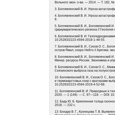
Вольного экон. о-ва. — 2014. — Т. 182, №
3. Богоявленский В. И. Угроза катастро
4. Богоявленский В. И. Угроза катастро
8.
5. Богоявленский В. И., Богоявленский 
Циркумарктического региона // Геология
6. Богоявленский В. И. Газогидродинамик
10.25283/2223-4594-2018-1-48-55.
7. Богоявленский В. И., Сизов О. С., Бо
остров Ямал, озеро Нейто // Арктика: эк
8. Богоявленский В. И., Богоявленский И
Минер. ресурсы России. Экономика и уп
9. Богоявленский В. И., Сизов О. С., М
Сеяхинского выброса газа на полуострове
10. Богоявленский В. И., Сизов О. С., Б
и термокарстовых озер с кратерами выбро
10.25283/2223-4594-2019-4-52-68.
11. Богоявленский В. И. Природные и т
2020. — 1 (149). — С. 97—118. — DOI: 10
12. Баду Ю. Б. Криогенная толща газоно
2018. — 232 с.
13. Бондур В. Г., Кузнецова Т. В. Выявл