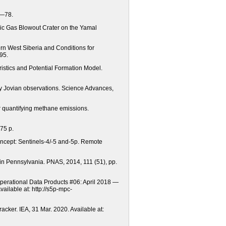
4—78.
hic Gas Blowout Crater on the Yamal
ern West Siberia and Conditions for
95.
eristics and Potential Formation Model.
by Jovian observations. Science Advances,
or quantifying methane emissions.
75 р.
ncept: Sentinels-4/-5 and-5p. Remote
in Pennsylvania. PNAS, 2014, 111 (51), pp.
 Operational Data Products #06: April 2018 —
ilable at: http://s5p-mpc-
cker. IEA, 31 Mar. 2020. Available at: