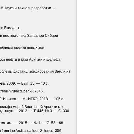
// Наука и технол. разработки. —
In Russian).
я и неотектоника Западной Сибири
Проблемы оценки новых зон
рсов нефти и газа Арктики и шельфа
роблемы дистанц. зондирования Земли из
а, 2009. — Вып. 15. — 40 с.
emlin.ru/acts/bank/37646.
 Г. Ишкова. — М.: ИГКЭ, 2018. — 106 с.
 шельфа морей Восточной Арктики как
 наук. — 2012. — Т. 446, № 3. — С. 330
оматика. — 2015. — № 1. — С. 53—68.
from the Arctic seafloor. Science, 356,