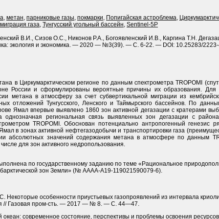
за
,
метан
,
парниковые газы
,
покмарки
,
Попигайская астроблема
,
Циркумарктич
миграция газа
,
Тунгусский угольный бассейн
,
Sentinel-5P
енский В.И., Сизов О.С., Никонов Р.А., Богоявленский И.В., Каргина Т.Н. Дега
ка: экология и экономика. — 2020 — №3(39). — С. 6-22. — DOI: 10.25283/2223
тана в Циркумарктическом регионе по данным спектрометра TROPOMI (спут
оне России и сформулированы вероятные причины их образования. Для
и метана в атмосферу за счет субвертикальной миграции из кембрийск
сных отложений Тунгусского, Ленского и Таймырского бассейнов. По данн
рове Ямал впервые выявлено 1860 зон активной дегазации с кратерами выб
на однозначная региональная связь выявленных зон дегазации с райо
трометром TROPOMI. Обоснован потенциально антропогенный генезис р
Ямал в зонах активной нефтегазодобычи и транспортировки газа (преимущес
ции абсолютных значений содержания метана в атмосфере по данным T
м числе для зон активного недропользования.
ыполнена по государственному заданию по теме «Рациональное природопол
субарктической зон Земли» (№ АААА-А19-119021590079-6).
в В. С. Некоторые особенности приустьевых газопроявлений из интервала крио
// Газовая пром-сть. — 2017 — № 8. — С. 44—47.
ой океан: современное состояние, перспективы и проблемы освоения ресурсов 