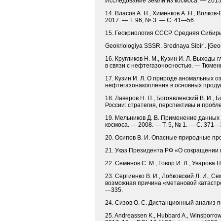
Исследование Земли из космоса. — 2015
14. Власов А. Н., Хименков А. Н., Волко
2017. — Т. 96, № 3. — С. 41—56.
15. Геокриология СССР. Средняя Сибирь /
Geokriologiya SSSR. Srednaya Sibir’. [Geoc
16. Кругликов Н. М., Кузин И. Л. Выход
в связи с нефтегазоносностью. — Тюмень
17. Кузин И. Л. О природе аномальных о
нефтегазонакопления в основных проду
18. Лаверов Н. П., Богоявленский В. И.
России: стратегия, перспективы и пробле
19. Мельников Д. В. Применение данных
космоса. — 2008. — Т. 5, № 1. — С. 371—
20. Осипов В. И. Опасные природные про
21. Указ Президента РФ «О сокращении вы
22. Семёнов С. М., Говор И. Л., Уварова Н
23. Сергиенко В. И., Лобковский Л. И.,
возможная причина «метановой катастроф
—335.
24. Сизов О. С. Дистанционный анализ 
25. Andreassen K., Hubbard A., Winsborrow 