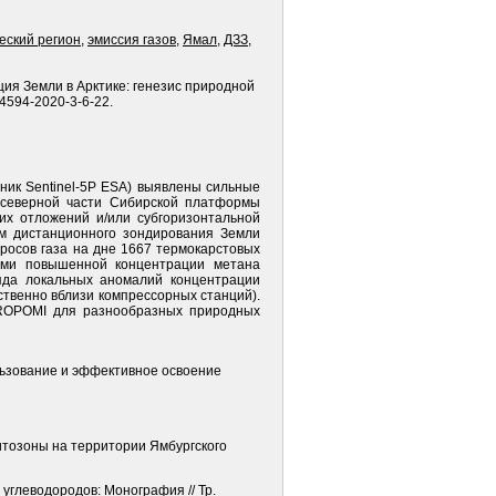
еский регион
,
эмиссия газов
,
Ямал
,
ДЗЗ
,
зация Земли в Арктике: генезис природной
-4594-2020-3-6-22.
ник Sentinel-5P ESA) выявлены сильные
 северной части Сибирской платформы
их отложений и/или субгоризонтальной
ым дистанционного зондирования Земли
росов газа на дне 1667 термокарстовых
нами повышенной концентрации метана
яда локальных аномалий концентрации
твенно вблизи компрессорных станций).
ROPOMI для разнообразных природных
ьзование и эффективное освоение
литозоны на территории Ямбургского
углеводородов: Монография // Тр.