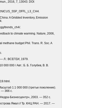
mmun., 2016, 7, 13043. DOI:
/COPERNICUS_S5P_OFFL_L3_CH4.
China: A Gridded Inventory, Emission
4.
cgg/trends_ch4/.
 feedback to climate warming. Nature, 2006,
bal methane budget Phil. Trans. R. Soc. A
с.
 — Л.: ВСЕГЕИ, 1979.
00 000 / Авт.: Б. Б. Голубев, В. В.
19.html.
Масштаб 1:1 000 000 (третье поколение).
 — 366 с.
 «Недра-Бизнесцентр», 2003. — 352 с.
острова Ямал // Тр. КНЦ РАН. — 2017. —