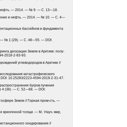
 нефть. — 2014. — № 9. — С. 13—18.
рение и нефть. — 2014. — № 10. — С. 4—
диментационных бассейнов и фундамента
. — № 1 (29). — С. 48—55. — DOI:
оринга дегазации Земли в Арктике: полу­
94-2018-2-83-93.
орождений углеводородов в Арктике //
е исследования катастрофического
 DOI: 10.25283/2223-4594-2019-2-31-47.
я распространения бугров пучения
 4 (36). — С. 52—68. — DOI:
осфере Земли // Горная пром-сть. —
 криогенной толщи. — М.: Науч. мир,
 дистанционного зондирования //