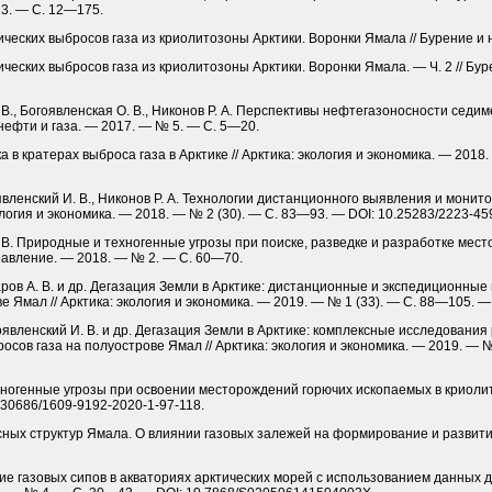
 3. — С. 12—175.
фических выбросов газа из криолитозоны Арктики. Воронки Ямала // Бурение и
фических выбросов газа из криолитозоны Арктики. Воронки Ямала. — Ч. 2 // Бу
И. В., Богоявленская О. В., Никонов Р. А. Перспективы нефтегазоносности се
 нефти и газа. — 2017. — № 5. — С. 5—20.
а в кратерах выброса газа в Арктике // Арктика: экология и экономика. — 2018
гоявленский И. В., Никонов Р. А. Технологии дистанционного выявления и монит
ология и экономика. — 2018. — № 2 (30). — С. 83—93. — DOI: 10.25283/2223-45
. В. Природные и техногенные угрозы при поиске, разведке и разработке мест
равление. — 2018. — № 2. — С. 60—70.
ажаров А. В. и др. Дегазация Земли в Арктике: дистанционные и экспедиционны
 Ямал // Арктика: экология и экономика. — 2019. — № 1 (33). — С. 88—105. —
огоявленский И. В. и др. Дегазация Земли в Арктике: комплексные исследовани
сов газа на полуострове Ямал // Арктика: экология и экономика. — 2019. — №
ехногенные угрозы при освоении месторождений горючих ископаемых в криолит
.30686/1609-9192-2020-1-97-118.
сных структур Ямала. О влиянии газовых залежей на формирование и развитие
ение газовых сипов в акваториях арк­тических морей с использованием данных