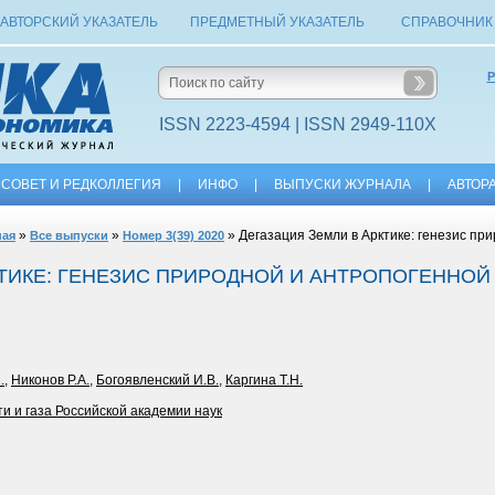
АВТОРСКИЙ УКАЗАТЕЛЬ
ПРЕДМЕТНЫЙ УКАЗАТЕЛЬ
СПРАВОЧНИК
Р
ISSN 2223-4594 | ISSN 2949-110X
СОВЕТ И РЕДКОЛЛЕГИЯ
|
ИНФО
|
ВЫПУСКИ ЖУРНАЛА
|
АВТОР
»
»
» Дегазация Земли в Арктике: генезис пр
ная
Все выпуски
Номер 3(39) 2020
КТИКЕ: ГЕНЕЗИС ПРИРОДНОЙ И АНТРОПОГЕННО
.
,
Никонов Р.А.
,
Богоявленский И.В.
,
Каргина Т.Н.
и и газа Российской академии наук