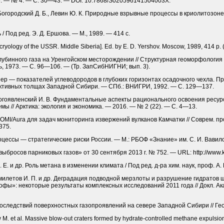
. — № 4. — С. 30—43. — DOI: 10.7868/S020596141504003X.
в-Богородский Д. Б., Левин Ю. К. Природные взрывные процессы в криолитозоне 
 Под ред. Э. Д. Ершова. — М., 1989. — 414 с.
ryology of the USSR. Middle Siberia]. Ed. by E. D. Yershov. Moscow, 1989, 414 p. (
ы глубинного газа на Уренгойском месторождении // Структурная геоморфологи
, 1973. — С. 96—106. — (Тр. ЗапСибНИГНИ; вып. 3).
зер — показателей углеводородов в глубоких горизонтах осадочного чехла. 
ктивных толщах Западной Сибири. — СПб.: ВНИГРИ, 1992. — С. 129—137.
, Богоявленский И. В. Фундаментальные аспекты рационального освоения ресу
мы // Арктика: экология и экономика. — 2016. — № 2 (22). — С. 4—13.
 OMI/Aura для задач мониторинга извержений вулканов Камчатки // Соврем. п
375.
цессы — стратегические риски России. — М.: РБОФ «Знание» им. С. И. Вавилов
бросов парниковых газов» от 30 сентября 2013 г. № 752. — URL: http://www.kr
. Е. и др. Роль метана в изменении климата / Под ред. д-ра хим. наук, проф. А.
 Семилетов И. П. и др. Деградация подводной мерзлоты и разрушение гидратов
ы»: некоторые результаты комплексных исследований 2011 года // Докл. Акад.
последствий поверхностных газопроявлений на севере Западной Сибири // Ге
M. et al. Massive blow-out craters formed by hydrate-controlled methane expulsion 