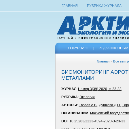
ГЛАВНАЯ
РУБРИКИ ЖУРНАЛА
О ЖУРНАЛЕ
|
РЕДАКЦИОННЫЙ 
»
Главная
Все выпу
БИОМОНИТОРИНГ АЭРОТ
МЕТАЛЛАМИ
ЖУРНАЛ
:
Номер 3(39) 2020, с. 23-33
РУБРИКА
:
Экология
АВТОРЫ
:
Евсеев А.В.
,
Душкова Д.О.
,
Гор
ОРГАНИЗАЦИИ
:
Московский государств
DOI:
10.25283/2223-4594-2020-3-23-33