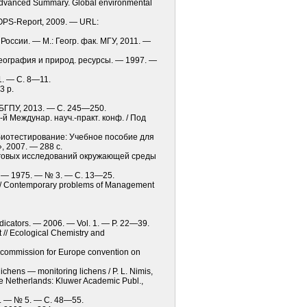
 // Advanced Summary. Global environmental
ACOPS-Report, 2009. — URL:
оссии. — М.: Геогр. фак. МГУ, 2011. —
География и природ. ресурсы. — 1997. —
1. — С. 8—11.
3 p.
-БГПУ, 2013. — С. 245—250.
-й Междунар. науч.-практ. конф. / Под
и биотестирование: Учебное пособие для
, 2007. — 288 с.
инговых исследований окружающей среды
 — 1975. — № 3. — С. 13—25.
s // Contemporary problems of Management
dicators. — 2006. — Vol. 1. — P. 22—39.
 // Ecological Chemistry and
c commission for Europe convention on
ichens — monitoring lichens / P. L. Nimis,
he Netherlands: Kluwer Academic Publ.,
10. — № 5. — С. 48—55.