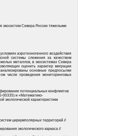
ния экосистем Севера России тяжелыми
условиях аэротехногенного воздействия
ксной системы слежения за качеством
желых металлов, в экосистемах Севера
озволяющих оценить характер миграции
роанализированы основные предпосылки
 том числе проведения мониторинговых
афирование потенциальных конфликтов
5-00335) и «Математико-
ой экологической характеристики
осистем циркумполярных территорий //
ирования экологического каркаса //