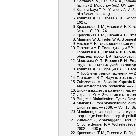
Gordeev V. V., Danilov A. A., Evseev
facility / B. Morgunov (ed.); UN Env
Krasovskaya T. M., Yevseev A. V., 
http:/www.acops.org.
Душкова Д. О., Евсеев А. В. Экол
192 с.
Красовская Т. М., Евсеев А. В. З
№ 4. — С. 19—24.
Красовская Т. М., Евсеев А. В. Э
Manning W. J., Feder W. A. Biomonito
Евсеев А. В. Геоэкологический мон
Горецкая А. Г. Биоиндикация // Р
Горецкая А. Г., Евсеев А. В. Биои
общ. ред. проф. Т. А. Трифоновой.
Мелехова О. П., Егорова Е. И., Е
студентов высших учебных заведен
Душкова Д. О., Горецкая А. Г., 
// Проблемы регион. экологии. — 
Герасимов И. П. Научные основы 
Zakrzewska M., Sawicka-Kapusta K.,
and environmental protection. — 20
Биоиндикация загрязнений наземны
Израэль Ю. А. Экология и контро
Burger J. Bioindicators: Types, De
Markert B. From biomonitoring to in
Engineering. — 2008. — Vol. 15 (3
Monitoring of atmospheric heavy me
long-range transboundary air pollu
Will-Wolf S., Scheidegger C., McCune
C. Scheidegger, P. A. Wolseley (eds
2002. — 408 p.
Красовская Т. М., Евсеев А. В. Го