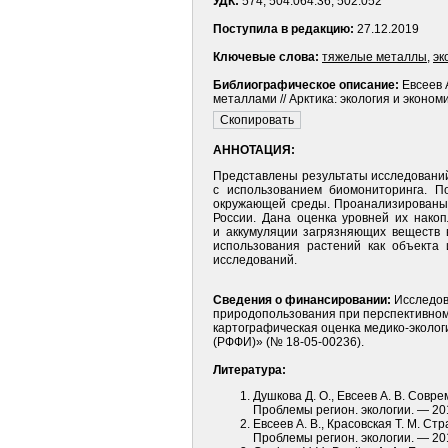
УДК:
574, 504.064.36, 502.052
Поступила в редакцию:
27.12.2019
Ключевые слова:
тяжелые металлы
,
эк
Библиографическое описание:
Евсеев 
металлами // Арктика: экология и эконом
АННОТАЦИЯ:
Представлены результаты исследований
с использованием биомониторинга. П
окружающей среды. Проанализированы 
России. Дана оценка уровней их нако
и аккумуляции загрязняющих веществ 
использования растений как объекта 
исследований.
Сведения о финансировании:
Исследов
природопользования при перспективном 
картографическая оценка медико-эколог
(РФФИ)» (№ 18-05-00236).
Литература:
Душкова Д. О., Евсеев А. В. Сов
Проблемы регион. экологии. — 20
Евсеев А. В., Красовская Т. М. С
Проблемы регион. экологии. — 20