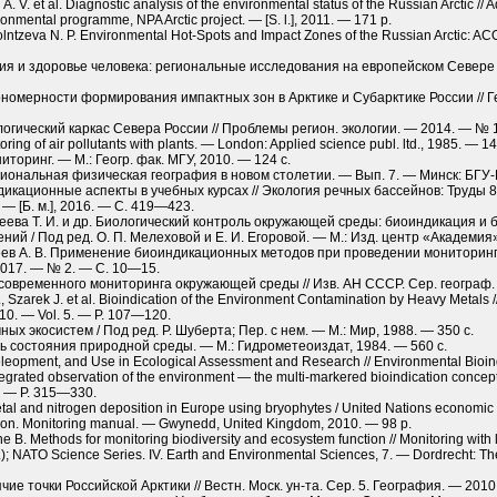
 A. V. et al. Diagnostic analysis of the environmental status of the Russian Arctic
ironmental programme, NPA Arctic project. — [S. l.], 2011. — 171 p.
Solntzeva N. P. Environmental Hot-Spots and Impact Zones of the Russian Arctic: 
огия и здоровье человека: региональные исследования на европейском Севере Р
акономерности формирования импактных зон в Арктике и Субарктике России // 
кологический каркас Севера России // Проблемы регион. экологии. — 2014. — № 
ring of air pollutants with plants. — London: Applied science publ. ltd., 1985. — 14
иторинг. — М.: Геогр. фак. МГУ, 2010. — 124 с.
егиональная физическая география в новом столетии. — Вып. 7. — Минск: БГУ
ндикационные аспекты в учебных курсах // Экология речных бассейнов: Труды 8
 — [Б. м.], 2016. — C. 419—423.
всеева Т. И. и др. Биологический контроль окружающей среды: биоиндикация 
ий / Под ред. О. П. Мелеховой и Е. И. Егоровой. — М.: Изд. центр «Академия»
Евсеев А. В. Применение биоиндикационных методов при проведении монитор
2017. — № 2. — С. 10—15.
современного мониторинга окружающей среды // Изв. АН СССР. Сер. географ.
 Szarek J. et al. Bioindication of the Environment Contamination by Heavy Metal
10. — Vol. 5. — P. 107—120.
х экосистем / Под ред. Р. Шуберта; Пер. с нем. — М.: Мир, 1988. — 350 с.
ль состояния природной среды. — М.: Гидрометеоиздат, 1984. — 560 с.
veleopment, and Use in Ecological Assessment and Research // Environmental Bioin
tegrated observation of the environment — the multi-markered bioindication concept
). — P. 315—330.
tal and nitrogen deposition in Europe using bryophytes / United Nations economi
tion. Monitoring manual. — Gwynedd, United Kingdom, 2010. — 98 p.
 B. Methods for monitoring biodiversity and ecosystem function // Monitoring with l
.); NATO Science Series. IV. Earth and Environmental Sciences, 7. — Dordrecht: T
рячие точки Российской Арк­тики // Вестн. Моск. ун-та. Сер. 5. География. — 20