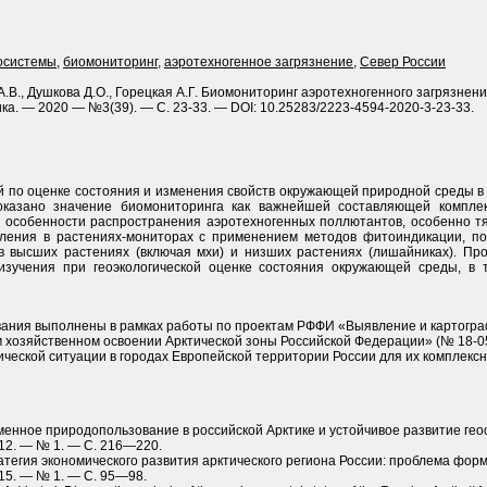
осистемы
,
биомониторинг
,
аэротехногенное загрязнение
,
Север России
А.В., Душкова Д.О., Горецкая А.Г. Биомониторинг аэротехногенного загрязне
ика. — 2020 — №3(39). — С. 23-33. — DOI: 10.25283/2223-4594-2020-3-23-33.
 по оценке состояния и изменения свойств окружающей природной среды в 
оказано значение биомониторинга как важнейшей составляющей компле
особенности распространения аэротехногенных поллютантов, особенно тя
пления в растениях-мониторах с применением методов фитоиндикации, п
в высших растениях (включая мхи) и низших растениях (лишайниках). П
изучения при геоэкологической оценке состояния окружающей среды, в
ания выполнены в рамках работы по проектам РФФИ «Выявление и картогр
хозяйственном освоении Арк­тической зоны Российской Федерации» (№ 18-0
ической ситуации в городах Европейской территории России для их комплексн
ременное природопользование в российской Арк­тике и устойчивое развитие ге
12. — № 1. — С. 216—220.
тратегия экономического развития арк­тического региона России: проблема форм
15. — № 1. — С. 95—98.