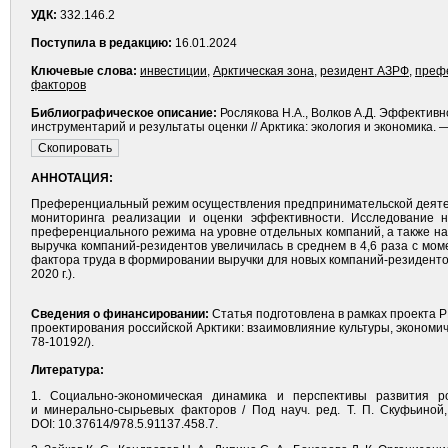
УДК:
332.146.2
Поступила в редакцию:
16.01.2024
Ключевые слова:
инвестиции
,
Арк­тическая зона
,
резидент АЗРФ
,
преф
факторов
Библиографическое описание:
Рослякова Н.А., Волков А.Д. Эффектив
инструментарий и результаты оценки // Арктика: экология и экономика. 
АННОТАЦИЯ:
Преференциальный режим осуществления предпринимательской деятель
мониторинга реализации и оценки эффективности. Исследование 
преференциального режима на уровне отдельных компаний, а также на
выручка компаний-резидентов увеличилась в среднем в 4,6 раза с мом
фактора труда в формировании выручки для новых компаний-резиденто
2020 г.).
Сведения о финансировании:
Статья подготовлена в рамках проекта 
проектирования российской Арк­тики: взаимовлияние культуры, экономичес
78-10192/).
Литература:
1. Социально-экономическая динамика и перспективы развития рос
и минерально-сырьевых факторов / Под науч. ред. Т. П. Скуфьиной,
DOI: 10.37614/978.5.91137.458.7.