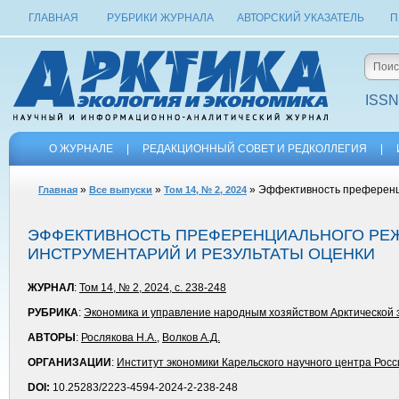
ГЛАВНАЯ
РУБРИКИ ЖУРНАЛА
АВТОРСКИЙ УКАЗАТЕЛЬ
П
ISSN
О ЖУРНАЛЕ
|
РЕДАКЦИОННЫЙ СОВЕТ И РЕДКОЛЛЕГИЯ
|
»
»
» Эффективность преференци
Главная
Все выпуски
Том 14, № 2, 2024
ЭФФЕКТИВНОСТЬ ПРЕФЕРЕНЦИАЛЬНОГО РЕЖ
ИНСТРУМЕНТАРИЙ И РЕЗУЛЬТАТЫ ОЦЕНКИ
ЖУРНАЛ
:
Том 14, № 2, 2024, с. 238-248
РУБРИКА
:
Экономика и управление народным хозяйством Арктической
АВТОРЫ
:
Рослякова Н.А.
,
Волков А.Д.
ОРГАНИЗАЦИИ
:
Институт экономики Карельского научного центра Росс
DOI:
10.25283/2223-4594-2024-2-238-248