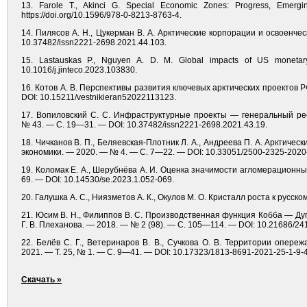
13. Farole T., Akinci G. Special Economic Zones: Progress, Emergin
https://doi.org/10.1596/978-0-8213-8763-4.
14. Пилясов А. Н., Цукерман В. А. Арктические корпорации и освоенче
10.37482/issn2221-2698.2021.44.103.
15. Lastauskas P., Nguyen A. D. M. Global impacts of US monetary 
10.1016/j.jinteco.2023.103830.
16. Котов А. В. Перспективы развития ключевых арктических проектов Р
DOI: 10.15211/vestnikieran52022113123.
17. Вопиловский С. С. Инфраструктурные проекты — генеральный рес
№ 43. — С. 19—31. — DOI: 10.37482/issn2221-2698.2021.43.19.
18. Чичканов В. П., Беляевская-Плотник Л. А., Андреева П. А. Арктиче
экономики. — 2020. — № 4. — С. 7—22. — DOI: 10.33051/2500-2325-2020-
19. Коломак Е. А., Шерубнёва А. И. Оценка значимости агломерационны
69. — DOI: 10.14530/se.2023.1.052-069.
20. Галушка А. С., Ниязметов А. К., Окулов М. О. Кристалл роста к русско
21. Юсим В. Н., Филиппов В. С. Производственная функция Кобба — Дугл
Г. В. Плеханова. — 2018. — № 2 (98). — С. 105—114. — DOI: 10.21686/24
22. Белёв С. Г., Ветеринаров В. В., Сучкова О. В. Территории опере
2021. — Т. 25, № 1. — С. 9—41. — DOI: 10.17323/1813-8691-2021-25-1-9-
Скачать »