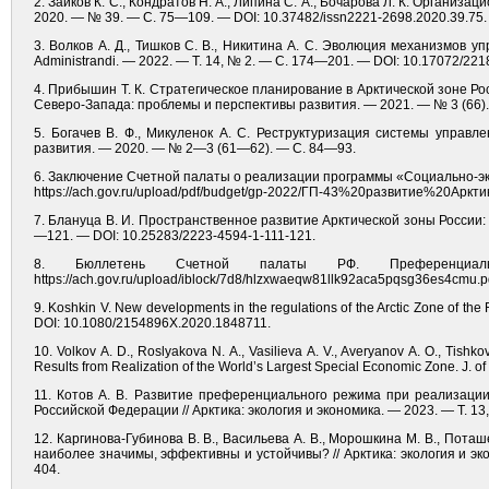
2. Зайков К. С., Кондратов Н. А., Липина С. А., Бочарова Л. К. Организ
2020. — № 39. — С. 75—109. — DOI: 10.37482/issn2221-2698.2020.39.75.
3. Волков А. Д., Тишков С. В., Никитина А. С. Эволюция механизмов у
Administrandi. — 2022. — Т. 14, № 2. — С. 174—201. — DOI: 10.17072/22
4. Прибышин Т. К. Стратегическое планирование в Арктической зоне Р
Северо-Запада: проблемы и перспективы развития. — 2021. — № 3 (66).
5. Богачев В. Ф., Микуленок А. С. Реструктуризация системы управ
развития. — 2020. — № 2—3 (61—62). — С. 84—93.
6. Заключение Счетной палаты о реализации программы «Социально-эк
https://ach.gov.ru/upload/pdf/budget/gp-2022/ГП-43%20развитие%20Арктик
7. Блануца В. И. Пространственное развитие Арктической зоны России: а
—121. — DOI: 10.25283/2223-4594-1-111-121.
8. Бюллетень Счетной палаты РФ. Префер
https://ach.gov.ru/upload/iblock/7d8/hlzxwaeqw81llk92aca5pqsg36es4cmu.
9. Koshkin V. New developments in the regulations of the Arctic Zone of the
DOI: 10.1080/2154896X.2020.1848711.
10. Volkov A. D., Roslyakova N. A., Vasilieva A. V., Averyanov A. O., Tishko
Results from Realization of the World’s Largest Special Economic Zone. J. o
11. Котов А. В. Развитие преференциального режима при реализаци
Российской Федерации // Арктика: экология и экономика. — 2023. — Т. 1
12. Каргинова-Губинова В. В., Васильева А. В., Морошкина М. В., Пота
наиболее значимы, эффективны и устойчивы? // Арктика: экология и эк
404.