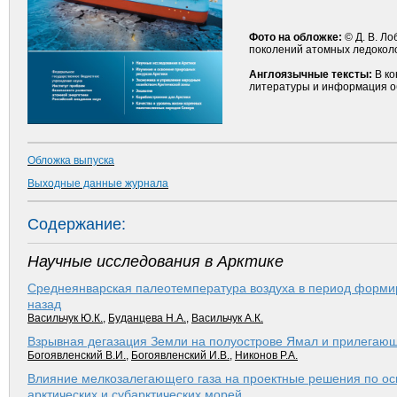
Фото на обложке:
© Д. В. Ло
поколений атомных ледоколо
Англоязычные тексты:
В ко
литературы и информация о
Обложка выпуска
Выходные данные журнала
Содержание:
Научные исследования в Арктике
Среднеянварская палеотемпература воздуха в период форми
назад
Васильчук Ю.К.
,
Буданцева Н.А.
,
Васильчук А.К.
Взрывная дегазация Земли на полуострове Ямал и прилегающ
Богоявленский В.И.
,
Богоявленский И.В.
,
Никонов Р.А.
Влияние мелкозалегающего газа на проектные решения по о
арк­тических и суб­арк­тических морей