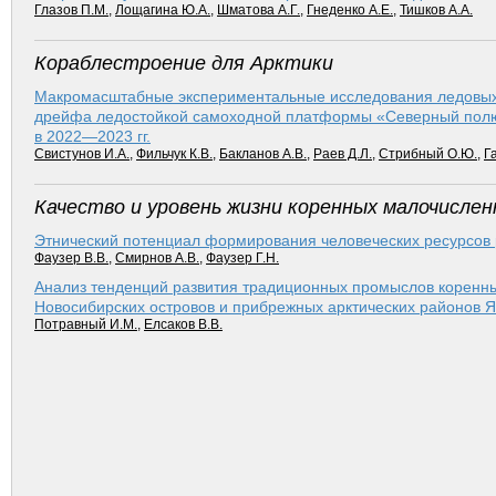
Глазов П.М.
,
Лощагина Ю.А.
,
Шматова А.Г.
,
Гнеденко А.Е.
,
Тишков А.А.
Кораблестроение для Арктики
Макромасштабные экспериментальные исследования ледовых 
дрейфа ледостойкой самоходной платформы «Северный полю
в 2022—2023 гг.
Свистунов И.А.
,
Фильчук К.В.
,
Бакланов А.В.
,
Раев Д.Л.
,
Стрибный О.Ю.
,
Г
Качество и уровень жизни коренных малочислен
Этнический потенциал формирования человеческих ресурсов р
Фаузер В.В.
,
Смирнов А.В.
,
Фаузер Г.Н.
Анализ тенденций развития традиционных промыслов коренны
Новосибирских островов и прибрежных арк­тических районов Я
Потравный И.М.
,
Елсаков В.В.