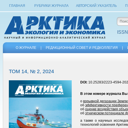
ГЛАВНАЯ
РУБРИКИ ЖУРНАЛА
АВТОРСКИЙ УКАЗАТЕЛЬ
П
ISSN
О ЖУРНАЛЕ
|
РЕДАКЦИОННЫЙ СОВЕТ И РЕДКОЛЛЕГИЯ
|
ТОМ 14, № 2, 2024
DOI:
10.25283/2223-4594-202
В этом номере журнала Вы
о
взрывной дегазации Земли
об
эффективности преференц
об
оценке воздействия объек
об
этническом потенциале ф
а также о научных исследо
технологий освоения Арктики