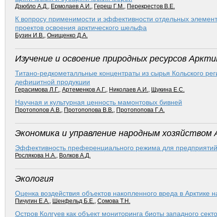
Дзюбло А.Д.
,
Ермолаев А.И.
,
Гереш Г.М.
,
Перекрестов В.Е.
К вопросу применимости и эффективности отдельных элемент
проектов освоения арк­тического шельфа
Бузин И.В.
,
Онищенко Д.А.
Изучение и освоение природных ресурсов Аркти
Титано-редкометалльные концентраты из сырья Кольского рег
дефицитной продукции
Герасимова Л.Г.
,
Артеменков А.Г.
,
Николаев А.И.
,
Щукина Е.С.
Научная и культурная ценность мамонтовых бив­ней
Протопопов А.В.
,
Протопопова В.В.
,
Протопопова Г.А.
Экономика и управление народным хозяйством 
Эффективность преференциального режима для предприятий р
Рослякова Н.А.
,
Волков А.Д.
Экология
Оценка воздействия объектов накопленного вреда в Арк­тике
Пичугин Е.А.
,
Шенфельд Б.Е.
,
Сомова Т.Н.
Остров Колгуев как объект мониторинга биоты западного секто