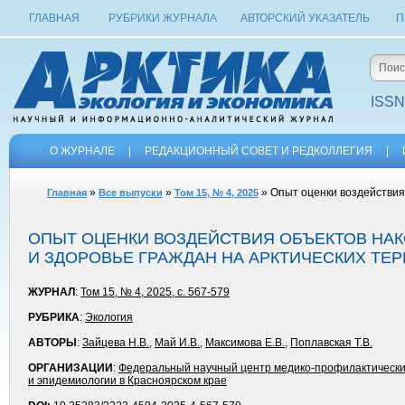
ГЛАВНАЯ
РУБРИКИ ЖУРНАЛА
АВТОРСКИЙ УКАЗАТЕЛЬ
П
ISSN
О ЖУРНАЛЕ
|
РЕДАКЦИОННЫЙ СОВЕТ И РЕДКОЛЛЕГИЯ
|
»
»
» Опыт оценки воздействия
Главная
Все выпуски
Том 15, № 4, 2025
ОПЫТ ОЦЕНКИ ВОЗДЕЙСТВИЯ ОБЪЕКТОВ НА
И ЗДОРОВЬЕ ГРАЖДАН НА АРК­ТИЧЕСКИХ ТЕ
ЖУРНАЛ
:
Том 15, № 4, 2025, с. 567-579
РУБРИКА
:
Экология
АВТОРЫ
:
Зайцева Н.В.
,
Май И.В.
,
Максимова Е.В.
,
Поплавская Т.В.
ОРГАНИЗАЦИИ
:
Федеральный научный центр медико-профилактически
и эпидемиологии в Красноярском крае