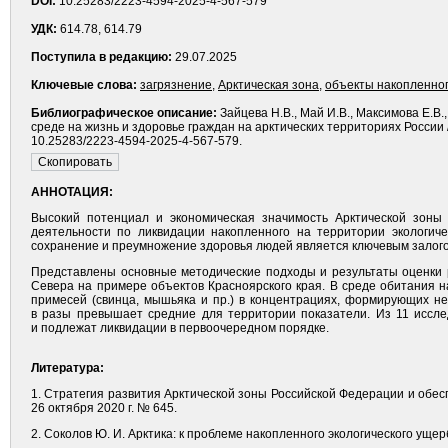
DOI:
10.25283/2223-4594-2025-4-567-579
УДК:
614.78, 614.79
Поступила в редакцию:
29.07.2025
Ключевые слова:
загрязнение
,
Арк­тическая зона
,
объекты накопленно
Библиографическое описание:
Зайцева Н.В., Май И.В., Максимова Е.В
среде на жизнь и здоровье граждан на арк­тических территориях России /
10.25283/2223-4594-2025-4-567-579.
АННОТАЦИЯ:
Высокий потенциал и экономическая значимость Арк­тической зон
деятельности по ликвидации накопленного на территории экологич
сохранение и преумножение здоровья людей является ключевым залого
Представлены основные методические подходы и результаты оценки р
Севера на примере объектов Красноярского края. В среде обитания 
примесей (свинца, мышьяка и пр.) в концентрациях, формирующих н
в разы превышает средние для территории показатели. Из 11 иссле
и подлежат ликвидации в первоочередном порядке.
Литература:
1. Стратегия развития Арктической зоны Российской Федерации и обе
26 октября 2020 г. № 645.
2. Соколов Ю. И. Арктика: к проблеме накопленного экологического ущерб