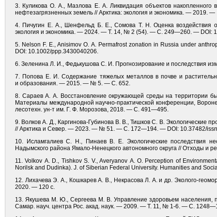
3. Куликова О. А., Мазлова Е. А. Ликвидация объектов накопленного
нефтезагрязненных земель // Арктика: экология и экономика. — 2019. — 
4. Пичугин Е. А., Шенфельд Б. Е., Сомова Т. Н. Оценка воздействия
экология и экономика. — 2024. — Т. 14, № 2 (54). — С. 249—260. — DOI:
5. Nelson F. E., Anisimov O. A. Permafrost zonation in Russia under anthro
DOI: 10.1002/ppp.3430040206.
6. Зеленина Л. И., Федькушова С. И. Прогнозирование и последствия из
7. Попова Е. И. Содержание тяжелых металлов в почве и растительн
и образования. — 2015. — № 5. — С. 652.
8. Сараев А. А. Восстановление окружающей среды на территории бы
Материалы международной научно-практической конференции, Воронеж,
лесотехн. ун-т им. Г. Ф. Морозова, 2018. — С. 491—495.
9. Волков А. Д., Каргинова-Губинова В. В., Тишков С. В. Экологические
// Арктика и Север. — 2023. — № 51. — С. 172—194. — DOI: 10.37482/iss
10. Исламгалиев С. Н., Пинаев В. Е. Экологические последствия н
Надымского района Ямало-Ненецкого автономного округа // Отходы и ре
11. Volkov A. D., Tishkov S. V., Averyanov A. O. Perception of Environment
Norilsk and Dudinka). J. of Siberian Federal University. Humanities and Soci
12. Лихачева Э. А., Кошкарев А. В., Некрасова Л. А. и др. Эколого-г
2020. — 120 с.
13. Якушева М. Ю., Сергеева М. В. Управление здоровьем населения, 
Самар. науч. центра Рос. акад. наук. — 2009. — Т. 11, № 1-6. — С. 1248—