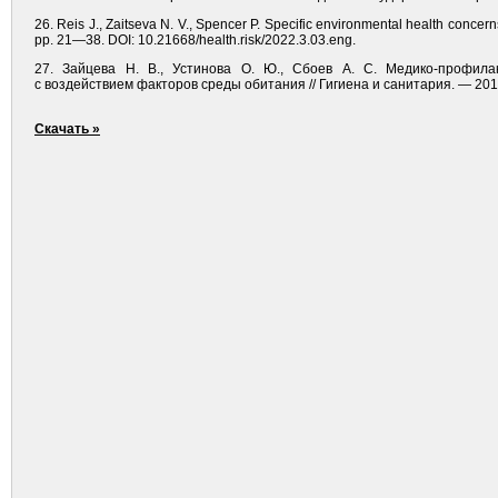
26. Reis J., Zaitseva N. V., Spencer P. Specific environmental health concern
pp. 21—38. DOI: 10.21668/health.risk/2022.3.03.eng.
27. Зайцева Н. В., Устинова О. Ю., Сбоев А. С. Медико-профила
с воздействием факторов среды обитания // Гигиена и санитария. — 2016
Скачать »