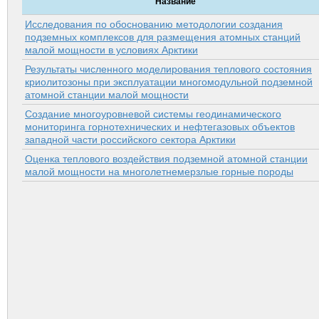
Название
Исследования по обоснованию методологии создания
подземных комплексов для размещения атомных станций
малой мощности в условиях Арктики
Результаты численного моделирования теплового состояния
криолитозоны при эксплуатации многомодульной подземной
атомной станции малой мощности
Создание многоуровневой системы геодинамического
мониторинга горнотехнических и нефтегазовых объектов
западной части российского сектора Арктики
Оценка теплового воздействия подземной атомной станции
малой мощности на многолетнемерзлые горные породы