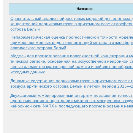
Название
Сравнительный анализ нейросетевых моделей для прогноза 
концентраций парниковых газов в приземном слое атмосферн
острова Белый
Непараметрическая оценка прогностической точности моделе
примере временны́х рядов концентраций метана в атмосфер
арк­тического острова Белый
Модель для прогнозирования поверхностной концентрации ме
тическом регионе, основанная на искусственной нейронной с
цепью элементов краткосрочной памяти и вейвлет-преобраз
исходных данных
Динамика содержания парниковых газов в приземном слое а
воздуха арк­тического острова Белый в летний период 2015—20
Двухшаговый комбинированный алгоритм повышения точност
прогнозирования концентрации метана в атмосферном возду
нейронной сети NARX и последующего прогнозирования невя