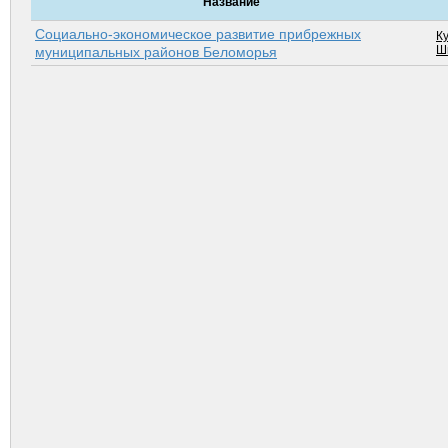
Название
Социально-экономическое развитие прибрежных
Ку
Ш
муниципальных районов Беломорья