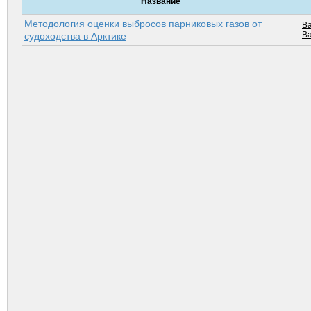
Название
Методология оценки выбросов парниковых газов от
Ва
Ва
судоходства в Арктике