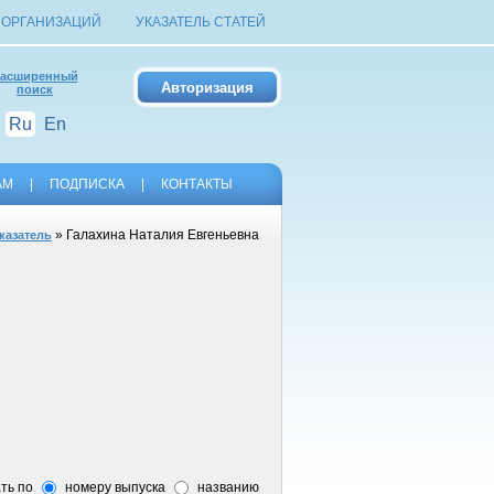
 ОРГАНИЗАЦИЙ
УКАЗАТЕЛЬ СТАТЕЙ
асширенный
поиск
Ru
En
АМ
|
ПОДПИСКА
|
КОНТАКТЫ
» Галахина Наталия Евгеньевна
казатель
ть по
номеру выпуска
названию