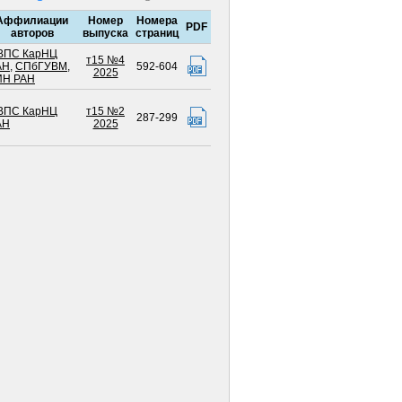
Аффилиации
Номер
Номера
PDF
авторов
выпуска
страниц
ВПС КарНЦ
т15 №4
АН
,
СПбГУВМ
,
592-604
2025
ИН РАН
ВПС КарНЦ
т15 №2
287-299
АН
2025