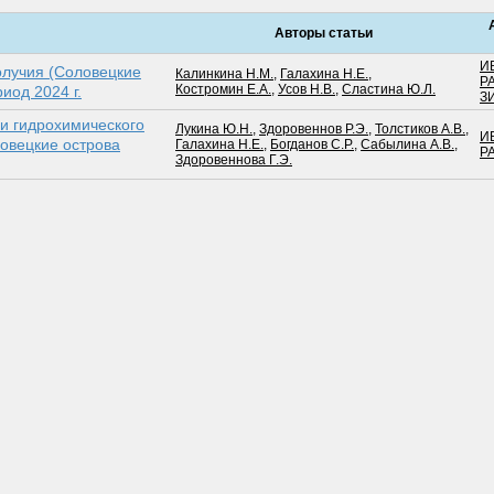
Авторы статьи
И
олучия (Соловецкие
Калинкина Н.М.
,
Галахина Н.Е.
,
Р
Костромин Е.А.
,
Усов Н.В.
,
Сластина Ю.Л.
иод 2024 г.
З
и гидрохимического
Лукина Ю.Н.
,
Здоровеннов Р.Э.
,
Толстиков А.В.
,
И
овецкие острова
Галахина Н.Е.
,
Богданов С.Р.
,
Сабылина А.В.
,
Р
Здоровеннова Г.Э.