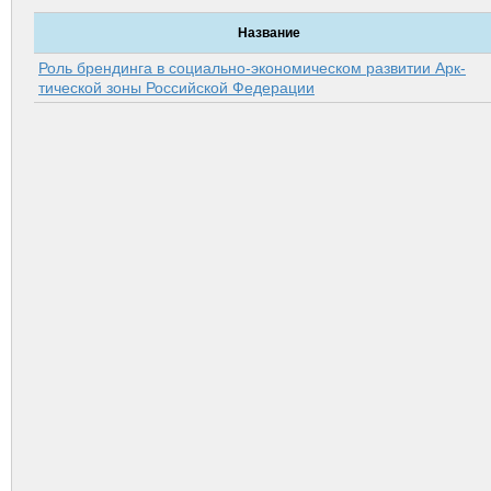
Название
Роль брендинга в социально-экономическом развитии Арк­
тической зоны Российской Федерации