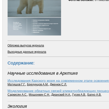
Фото на обложке:
© Никола
Обложка выпуска журнала
Выходные данные журнала
Содержание:
Научные исследования в Арктике
Исследования Карского моря на современном этапе освоения
Матишов Г.Г.
,
Брехунцов А.М.
,
Дженюк С.Л.
Моделирование обратных связей климатообразующих процесс
Саркисян А.С.
,
Мошонкин С.Н.
,
Дианский Н.А.
,
Гусев А.В.
,
Багно А.В.
Экология