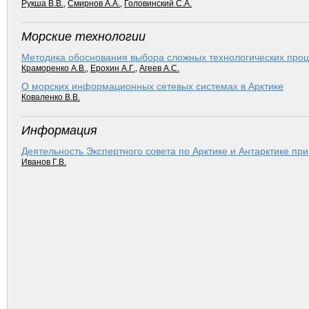
Рукша В.В.
,
Смирнов А.А.
,
Головинский С.А.
Морские технологии
Методика обоснования выбора сложных технологических проц
Краморенко А.В.
,
Ерохин А.Г.
,
Агеев А.С.
О морских информационных сетевых системах в Арктике
Коваленко В.В.
Информация
Деятельность Экспертного совета по Арктике и Антарктике пр
Иванов Г.В.