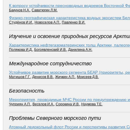
К вопросу устойчивости пресноводных водоемов Восточной Фе
Бакунов Н.А.
,
Саватюгин Л.М.
Физико-географическая характеристика водных экосистем Бел
Студёнов И.И.
,
Новоселов А.П.
,
Павленко В.И.
Изучение и освоение природных ресурсов Аркти
Характеристика нефтегазоматеринских толщ Арктики, палеоге
Полякова И.Д.
,
Богоявленский И.В.
,
Данилина А.Н.
Международное сотрудничество
Устойчивое развитие морского сегмента БЕАР (приоритеты, р
Матишов Г.Г.
,
Денисов В.В.
,
Жичкин А.П.
,
Моисеев Д.В.
Безопасность
Мероприятия, проводимые МЧС России по предупреждению и 
Чуприян А.П.
,
Веселов И.А.
,
Сорокина И.В.
,
Наумова Т.Е.
Проблемы Северного морского пути
Атомный ледокольный флот России и перспективы развития С