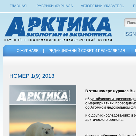
ГЛАВНАЯ
РУБРИКИ ЖУРНАЛА
АВТОРСКИЙ УКАЗАТЕЛЬ
П
ISSN
О ЖУРНАЛЕ
|
РЕДАКЦИОННЫЙ СОВЕТ И РЕДКОЛЛЕГИЯ
|
НОМЕР 1(9) 2013
В этом номере журнала Вы
об
устойчивости пресноводн
о
мероприятиях, проводимых
об
Атомном ледокольном фло
и о других исследованиях и 
арктического региона.