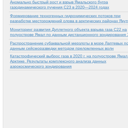
Аномально быстрый рост и взрыв Ямальского бугра
газодинамического пучения C23 в 2020—2024 годах
Формирование техногенных гидрохимических потоков при
разработке месторождений олова в арктических районах Якут
Мониторинг развития Дуплетного объекта взрыва газа С22 на
полуострове Ямал по данным дистанционного зондирования
Распространение субаквальной мерзлоты в море Лаптевых п
данным сейсморазведки методом преломленных волн
Катастрофический выброс газа в 2020 г. на полуострове Ямал
Арктике. Результаты комплексного анализа данных
аэрокосмического зондирования