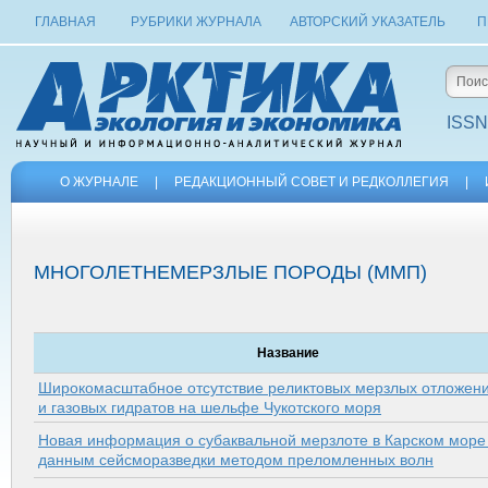
ГЛАВНАЯ
РУБРИКИ ЖУРНАЛА
АВТОРСКИЙ УКАЗАТЕЛЬ
П
ISSN
О ЖУРНАЛЕ
|
РЕДАКЦИОННЫЙ СОВЕТ И РЕДКОЛЛЕГИЯ
|
МНОГОЛЕТНЕМЕРЗЛЫЕ ПОРОДЫ (ММП)
Название
Широкомасштабное отсутствие реликтовых мерзлых отложен
и газовых гидратов на шельфе Чукотского моря
Новая информация о субаквальной мерзлоте в Карском море
данным сейсморазведки методом преломленных волн