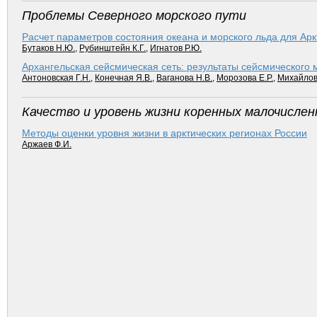
Проблемы Северного морского пути
Расчет параметров состояния океана и морского льда для Арк­
Бутаков Н.Ю.
,
Рубинштейн К.Г.
,
Игнатов Р.Ю.
Архангельская сейсмическая сеть: результаты сейсмического 
Антоновская Г.Н.
,
Конечная Я.В.
,
Ваганова Н.В.
,
Морозова Е.Р.
,
Михайлов
Качество и уровень жизни коренных малочислен
Методы оценки уровня жизни в арк­тических регионах России
Аржаев Ф.И.