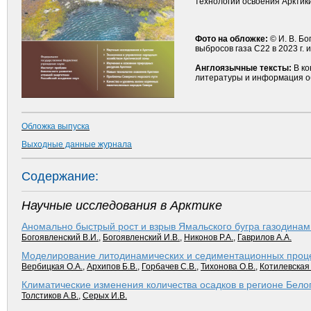
технологий освоения Арктики
Фото на обложке:
© И. В. Б
выбросов газа С22 в 2023 г. 
Англоязычные тексты:
В ко
литературы и информация о
Обложка выпуска
Выходные данные журнала
Содержание:
Научные исследования в Арктике
Аномально быстрый рост и взрыв Ямальского бугра газодинам
Богоявленский В.И.
,
Богоявленский И.В.
,
Никонов Р.А.
,
Гаврилов А.А.
Моделирование литодинамических и седиментационных проце
Вербицкая О.А.
,
Архипов Б.В.
,
Горбачев С.В.
,
Тихонова О.В.
,
Котилевская
Климатические изменения количества осадков в регионе Белог
Толстиков А.В.
,
Серых И.В.