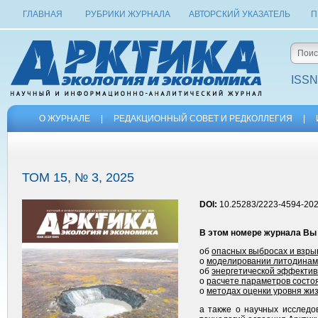
ГЛАВНАЯ
РУБРИКИ ЖУРНАЛА
АВТОРСКИЙ УКАЗАТЕЛЬ
П
ISSN
О ЖУРНАЛЕ
|
РЕДАКЦИОННЫЙ СОВЕТ И РЕДКОЛЛЕГИЯ
|
ТОМ 15, № 3, 2025
DOI:
10.25283/2223-4594-202
В этом номере журнала Вы
об
опасных выбросах и взрыв
о
моделировании литодинами
об
энергетической эффективн
о
расчете параметров состоя
о
методах оценки уровня жиз
а также о научных исследо