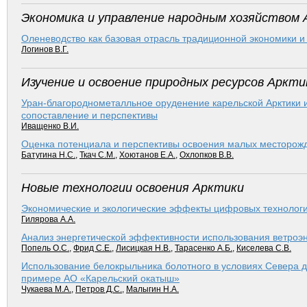
Экономика и управление народным хозяйством 
Оленеводство как базовая отрасль традиционной экономики и 
Логинов В.Г.
Изучение и освоение природных ресурсов Аркти
Уран-благороднометалльное оруденение карельской Арк­тики 
сопоставление и перспективы
Иващенко В.И.
Оценка потенциала и перспективы освоения малых месторожд
Батугина Н.С.
,
Ткач С.М.
,
Хоютанов Е.А.
,
Охлопков В.В.
Новые технологии освоения Арктики
Экономические и экологические эффекты цифровых технолог
Гилярова А.А.
Анализ энергетической эффективности использования ветроэне
Попель О.С.
,
Фрид С.Е.
,
Лисицкая Н.В.
,
Тарасенко А.Б.
,
Киселева С.В.
Использование белокрыльника болотного в условиях Севера
примере АО «Карельский окатыш»
Чукаева М.А.
,
Петров Д.С.
,
Малыгин Н.А.