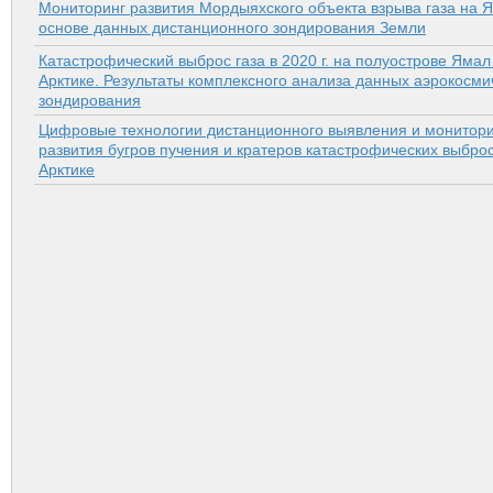
Мониторинг развития Мордыяхского объекта взрыва газа на 
основе данных дистанционного зондирования Земли
Катастрофический выброс газа в 2020 г. на полуострове Ямал
Арктике. Результаты комплексного анализа данных аэрокосми
зондирования
Цифровые технологии дистанционного выявления и монитор
развития бугров пучения и кратеров катастрофических выброс
Арктике