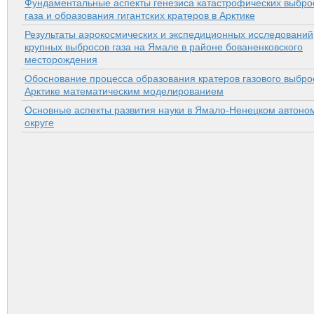
Фундаментальные аспекты генезиса катастрофических выбро
газа и образования гигантских кратеров в Арктике
Результаты аэрокосмических и экспедиционных исследований
крупных выбросов газа на Ямале в районе бованенковского
месторождения
Обоснование процесса образования кратеров газового выбро
Арктике математическим моделированием
Основные аспекты развития науки в Ямало-Ненецком автоно
округе