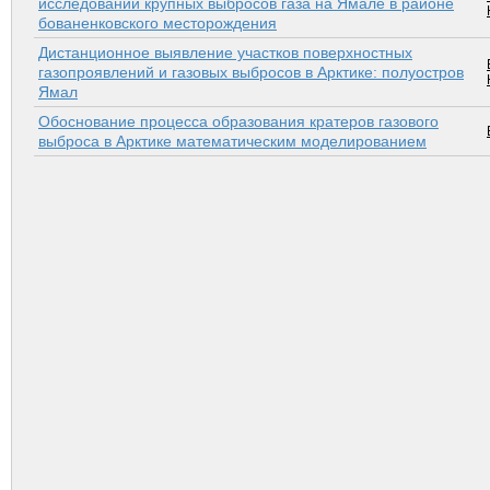
исследований крупных выбросов газа на Ямале в районе
бованенковского месторождения
Дистанционное выявление участков поверхностных
газопроявлений и газовых выбросов в Арктике: полуостров
Ямал
Обоснование процесса образования кратеров газового
выброса в Арктике математическим моделированием