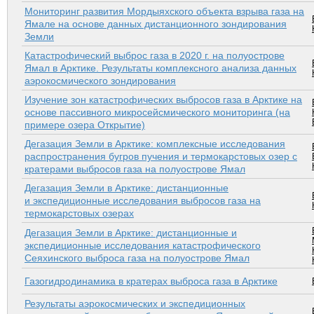
Мониторинг развития Мордыяхского объекта взрыва газа на
Ямале на основе данных дистанционного зондирования
Земли
Катастрофический выброс газа в 2020 г. на полуострове
Ямал в Арктике. Результаты комплексного анализа данных
аэрокосмического зондирования
Изучение зон катастрофических выбросов газа в Арктике на
основе пассивного микросейсмического мониторинга (на
примере озера Открытие)
Дегазация Земли в Арктике: комплексные исследования
распространения бугров пучения и термокарстовых озер с
кратерами выбросов газа на полуострове Ямал
Дегазация Земли в Арктике: дистанционные
и экспедиционные исследования выбросов газа на
термокарстовых озерах
Дегазация Земли в Арктике: дистанционные и
экспедиционные исследования катастрофического
Сеяхинского выброса газа на полуострове Ямал
Газогидродинамика в кратерах выброса газа в Арктике
Результаты аэрокосмических и экспедиционных