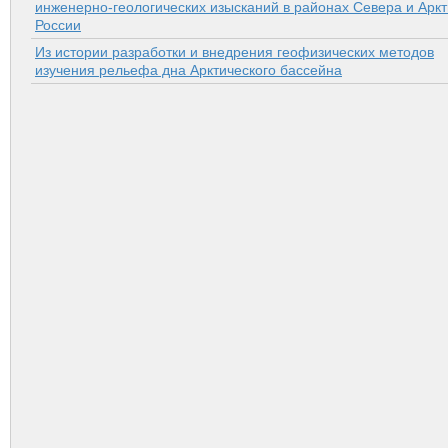
инженерно-геологических изысканий в районах Севера и Аркт
России
Из истории разработки и внедрения геофизических методов
изучения рельефа дна Арктического бассейна