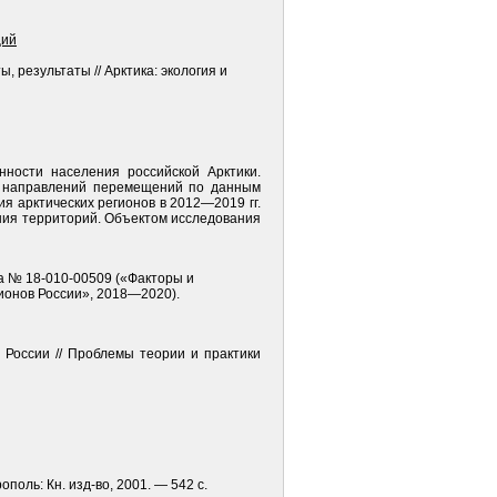
ций
, результаты // Арктика: экология и
ности населения российской Арктики.
и направлений перемещений по данным
арк­тических регионов в 2012—2019 гг.
ния территорий. Объектом исследования
а № 18-010-00509 («Факторы и
ионов России», 2018—2020).
о России // Проблемы теории и практики
оль: Кн. изд-во, 2001. — 542 с.