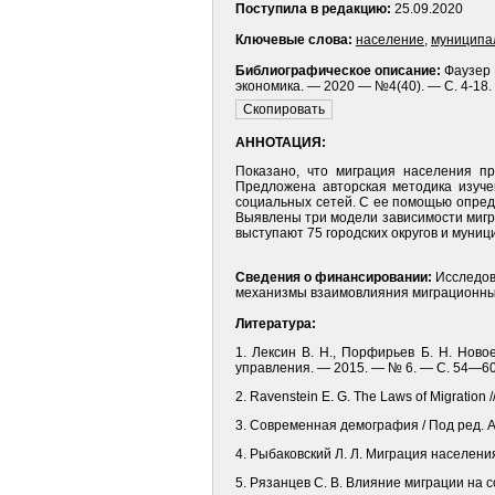
Поступила в редакцию:
25.09.2020
Ключевые слова:
население
,
муниципа
Библиографическое описание:
Фаузер 
экономика. — 2020 — №4(40). — С. 4-18.
АННОТАЦИЯ:
Показано, что миграция населения п
Предложена авторская методика изуч
социальных сетей. С ее помощью опред
Выявлены три модели зависимости мигр
выступают 75 городских округов и муниц
Сведения о финансировании:
Исследов
механизмы взаимовлияния миграционных 
Литература:
1. Лексин В. Н., Порфирьев Б. Н. Ново
управления. — 2015. — № 6. — С. 54—60
2. Ravenstein Е. G. The Laws of Migration /
3. Современная демография / Под ред. А. 
4. Рыбаковский Л. Л. Миграция населения
5. Рязанцев С. В. Влияние миграции на 