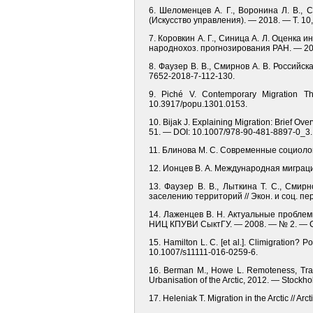
6. Шеломенцев А. Г., Воронина Л. В., 
(Искусство управления). — 2018. — Т. 1
7. Коровкин А. Г., Синица А. Л. Оценка 
народнохоз. прогнозирования РАН. — 201
8. Фаузер В. В., Смирнов А. В. Российс
7652-2018-7-112-130.
9. Piché V. Contemporary Migration T
10.3917/popu.1301.0153.
10. Bijak J. Explaining Migration: Brief Ove
51. — DOI: 10.1007/978-90-481-8897-0_3.
11. Блинова М. С. Современные социолог
12. Ионцев В. А. Международная миграци
13. Фаузер В. В., Лыткина Т. С., Сми
заселению территорий // Экон. и соц. пе
14. Лаженцев В. Н. Актуальные проблем
НИЦ КПУВИ СыктГУ. — 2008. — № 2. — 
15. Hamilton L. C. [et al.]. Climigration
10.1007/s11111-016-0259-6.
16. Berman M., Howe L. Remoteness, Trans
Urbanisation of the Arctic, 2012. — Stock
17. Heleniak T. Migration in the Arctic //