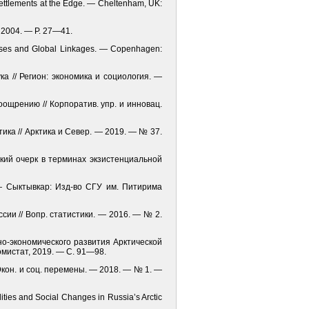
 Settlements at the Edge. — Cheltenham, UK:
, 2004. — P. 27—41.
cesses and Global Linkages. — Copenhagen:
а // Регион: экономика и социология. —
оощрению // Корпоратив. упр. и инновац.
ка // Арк­тика и Север. — 2019. — № 37.
кий очерк в терминах экзистенциальной
 — Сыктывкар: Изд-во СГУ им. Питирима
сии // Вопр. статистики. — 2016. — № 2.
о-экономического развития Арк­тической
мистат, 2019. — С. 91—98.
Экон. и соц. перемены. — 2018. — № 1. —
lities and Social Changes in Russia’s Arctic