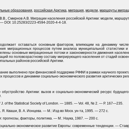
льные образования
,
российская Арктика
,
миграция
,
модели
,
маршруты мигра
В.В., Смирнов А.В. Миграции населения российской Арктики: модели, маршруты
 — DOI: 10.25283/2223-4594-2020-4-4-18.
родолжает оставаться основным фактором, влияющим на динамику числен
ения миграционных процессов путем анализа муниципальной статистики 
елены основные миграционные потоки и закономерности движения населения 
аций по половозрастному составу мигрирующего населения от стадий освое
ипальных районов российской Арктики.
ание выполнено при финансовой поддержке РФФИ в рамках научного проект
процессов и динамики социально-экономического развития арк­тических рег
е обустройство Арк­тики: вызов и социально-экономический ресурс будущег
.
/ J. of the Statistical Society of London. — 1885. — Vol. 48, № 2. — P. 167—235.
Я. Кваши, В. А. Ионцева. — М.: Изд-во Моск. ун-та, 1995. — 272 с.
: прогнозы, факторы, политика. — М.: Наука, 1987. — 200 с.
социально-экономическое развитие Европы: современные тенденции. — Ставроп