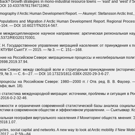
w back? Growth strategies in mono-industrial resource towns — ‘east’ and ‘west’ //
 DOI: 10.4337/9781784711962.
emography // Arctic Human Development Report. — Akureyri: Stefansson Arctic Inst.
c Populations and Migration // Arctic Human Development Report. Regional Pro
53—104. — DOI: 10.6027/TN2014-567.
ое междисциплинарное научное направление: арк­тическая региональная наук
0.15372/REG20170301.
р Г. Н. Государственное управление миграцией населения: от принуждения к п
Ц КПУВИ СыктГУ. — 2015. — № 3. — C. 151—168.
нение на Российском Севере: миграционные процессы и нео­либеральная полити
2698.2019.37.94.
сском Севере: между свободой воли и структурным принуждением (историчес
 29, № 3. — С. 6—27. — DOI: 10.17323/1811-038X-2020-29-3-6-27.
роцессы на Российском Севере: 1980—2000 гг. / Отв. ред. В. В. Фаузер.
афа; вып. 18).
 статистика международной миграции: источники, проблемы и ситуация в Рос
2016-0-2-32-46.
зможности и ограничения современной статистической базы анализа социальн
тистики в современном обществе и эффективном управлении. — Сыктывкар: Ко
туальная география виртуального населения // Мониторинг обществ. мнения: 
2018.1.07.
cles, social capital and networks. A new way to look at Arctic mobility // New Mobi
 2017. — P. 59—84.