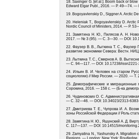
18. Saxinger G. [et al.]. Boom back or blo
Edward Elgar Publ., 2016. — P. 49—74. —
19. Bogoyavlenskiy D., Siggner A. Arctic D
20. Heleniak T., Bogoyavlenskiy D. Arcti
Nordic Council of Ministers, 2014. — P. 
21. Замятина Н. Ю., Пилясов А. Н. Нов
2017. — № 3 (95). — С. 3—30. — DOI: 1
22. Фаузер В. В., Лыткина Т. С., Фаузе
развитие экономики Севера: Вестн. НИ
23. Лыткина Т. С., Смирнов А. В. Вытес
— С. 94—117. — DOI: 10.17238/issn2221-
24. Ильин В. И. Человек на старом Ру
социологии) // Мир России. — 2020. — Т.
25. Демографические и миграционные п
Сорокина, 2016. — 158 с. — (Б-ка демогр
26. Чудиновских О. С. Административная
— С. 32—46. — DOI: 10.34023/2313-6383-
27. Дмитриева Т. Е., Чупрова И. А. Во
зоны Российской Федерации // Роль ста
28. Замятина Н. Ю., Яшунский А. Д. Вир
С. 117—137. — DOI: 10.14515/monitoring.
29. Zamyatina N., Yashunsky A. Migration cy
Regions. — London; New York: Routledge,