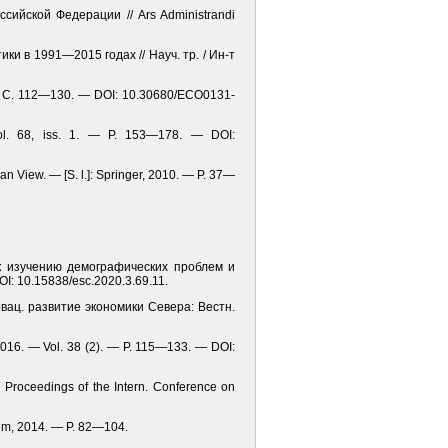
сийской Федерации // Ars Administrandi
ки в 1991—2015 годах // Науч. тр. / Ин-т
 — С. 112—130. — DOI: 10.30680/ЕСО0131-
Vol. 68, iss. 1. — P. 153—178. — DOI:
ian View. — [S. l.]: Springer, 2010. — P. 37—
 к изучению демографических проблем и
I: 10.15838/esc.2020.3.69.11.
вац. развитие экономики Севера: Вестн.
 2016. — Vol. 38 (2). — P. 115—133. — DOI:
 Proceedings of the Intern. Conference on
orum, 2014. — P. 82—104.