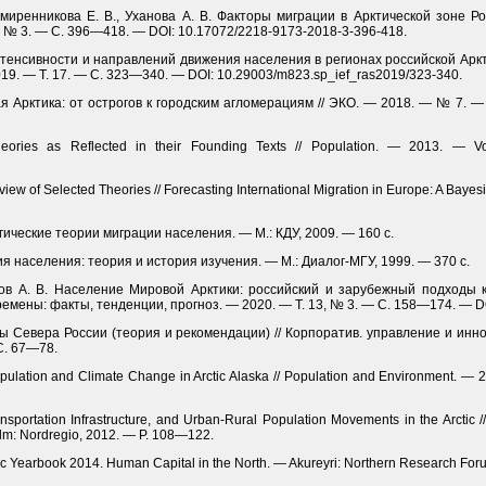
Смиренникова Е. В., Уханова А. В. Факторы миграции в Арктической зоне Рос
0, № 3. — С. 396—418. — DOI: 10.17072/2218-9173-2018-3-396-418.
интенсивности и направлений движения населения в регионах российской Арк­ти
9. — Т. 17. — С. 323—340. — DOI: 10.29003/m823.sp_ief_ras2019/323-340.
кая Арк­тика: от острогов к городским агломерациям // ЭКО. — 2018. — № 7.
heories as Reflected in their Founding Texts // Population. — 2013. — 
rview of Selected Theories // Forecasting International Migration in Europe: A Bayes
ические теории миграции населения. — М.: КДУ, 2009. — 160 с.
я населения: теория и история изучения. — М.: Диалог-МГУ, 1999. — 370 с.
рнов А. В. Население Мировой Арк­тики: российский и зарубежный подходы
ремены: факты, тенденции, прогноз. — 2020. — Т. 13, № 3. — С. 158—174. — DO
ы Севера России (теория и рекомендации) // Корпоратив. управление и инно
С. 67—78.
? Population and Climate Change in Arctic Alaska // Population and Environment. —
portation Infrastructure, and Urban-Rural Population Movements in the Arctic //
holm: Nordregio, 2012. — P. 108—122.
 Arctic Yearbook 2014. Human Capital in the North. — Akureyri: Northern Research F