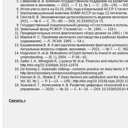
Смирнова В. В. Влияние государственной поддержки на развитие с
экология и экономика. — 2021. — Т. 11, № 1. — С. 135—145. — DO
Итоги учета скота на 01.01.1991 года в Карельской АССР. Статист
Агропромышленный комплекс КОМИ АССР за годы 12 пятилетки / К
Гинтов В. В. Экономическая целесообразность ведения молочного
2021. — № 4. — С. 75—80. — DOI: 10.33305/214-75.
Государственный (национальный) доклад «О состоянии и использо
Земельный фонд РСФСР / Госкомстат. — М., 1991. — 118 с.
Предварительные итоги фактического сбора урожая за 1991 г. / К
Марков И. С. Проблема молочного скотоводства в районах Крайн
содержания). — Л.: ЛСХИ, 1965. — 54 с.
Башмачников В. Ф. К методологии выявления факторов успешност
Актуальные вопросы соврем. экономики. — 2021. — № 7. — С. 392
Hogeveen H. et al. Motivations of Dutch farmers to invest in an automat
understanding. — [S. l.], 2004. — P. 56—61.
Salfer J. A., Minegishi K., Lazarus W. et al. Finances and returns for
http://doi.org/10.3168/jds.2016-11976.
De Koning C. Automatic milking—common practice on dairy farms // 
http://precisiondairy.com/proceedings/s3dekoning.pdf.
Hansen B. G., Stræte E. P. Dairy farmers job satisfaction and the inf
Vol. 92, № 1. — P. 1—13. — URL: http://doi.org/10.1016/j.njas.2020.1
Ушачев И. Г., Колесников А. В. Развитие цифровых технологий в с
управление. — 2020. — № 10. — С. 4—16. — DOI: 10.33305/2010-4
Скачать »