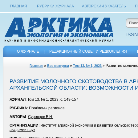
ГЛАВНАЯ
РУБРИКИ ЖУРНАЛА
АВТОРСКИЙ УКАЗАТЕЛЬ
П
ISSN
О ЖУРНАЛЕ
|
РЕДАКЦИОННЫЙ СОВЕТ И РЕДКОЛЛЕГИЯ
|
»
»
» Развитие молочног
Главная
Все выпуски
Том 13, № 1, 2023
РАЗВИТИЕ МОЛОЧНОГО СКОТОВОДСТВА В АР
АРХАНГЕЛЬСКОЙ ОБЛАСТИ: ВОЗМОЖНОСТИ 
ЖУРНАЛ
:
Том 13, № 1, 2023, с. 149-157
РУБРИКА
:
Проблемы регионов
АВТОРЫ
:
Суровцев В.Н.
ОРГАНИЗАЦИИ
:
Институт аграрной экономики и развития сельских те
академии наук