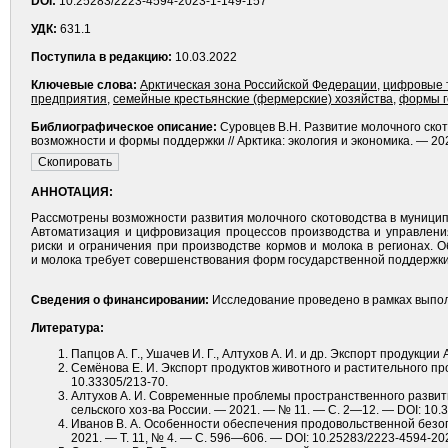
DOI:
10.25283/2223-4594-2023-1-149-157
УДК:
631.1
Поступила в редакцию:
10.03.2022
Ключевые слова:
Арктическая зона Российской Федерации
,
цифровые 
предприятия
,
семейные крестьянские (фермерские) хозяйства
,
формы г
Библиографическое описание:
Суровцев В.Н. Развитие молочного скот
возможности и формы поддержки // Арктика: экология и экономика. — 202
АННОТАЦИЯ:
Рассмотрены возможности развития молочного скотоводства в муниципа
Автоматизация и цифровизация процессов производства и управлени
риски и ограничения при производстве кормов и молока в регионах. 
и молока требует совершенствования форм государственной поддержки 
Сведения о финансировании:
Исследование проведено в рамках выпол
Литература:
Папцов А. Г., Ушачев И. Г., Алтухов А. И. и др. Экспорт продукц
Семёнова Е. И. Экспорт продуктов животного и растительного пр
10.33305/213-70.
Алтухов А. И. Современные проблемы пространственного развити
сельского хоз-ва России. — 2021. — № 11. — С. 2—12. — DOI: 10.3
Иванов В. А. Особенности обеспечения продовольственной безопа
2021. — Т. 11, № 4. — С. 596—606. — DOI: 10.25283/2223-4594-20