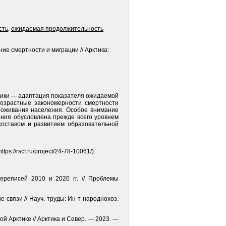
сть
,
ожидаемая продолжительность
е смертности и миграции // Арктика:
тики — адаптация показателя ожидаемой
возрастные закономерности смертности
роживания населения. Особое внимание
ения обусловлена прежде всего уровнем
составом и развитием образовательной
://rscf.ru/project/24-78-10061/).
ереписей 2010 и 2020 гг. // Проблемы
е связи // Науч. труды: Ин-т народнохоз.
ой Арктике // Арктика и Север. — 2023. —