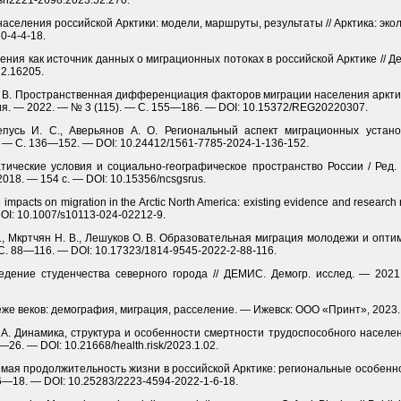
sn2221-2698.2023.52.270.
 населения российской Арктики: модели, маршруты, результаты // Арктика: эко
0-4-4-18.
ния как источник данных о миграционных потоках в российской Арктике // Де
i2.16205.
в С. В. Пространственная дифференциация факторов миграции населения аркт
огия. — 2022. — № 3 (115). — С. 155—186. — DOI: 10.15372/REG20220307.
тепусь И. С., Аверьянов А. О. Региональный аспект миграционных устано
 — С. 136—152. — DOI: 10.24412/1561-7785-2024-1-136-152.
атические условия и социально-географическое пространство России / Ред. 
2018. — 154 с. — DOI: 10.15356/ncsgsrus.
ate impacts on migration in the Arctic North America: existing evidence and resea
 DOI: 10.1007/s10113-024-02212-9.
Б., Мкртчян Н. В., Лешуков О. В. Образовательная миграция молодежи и опт
 С. 88—116. — DOI: 10.17323/1814-9545-2022-2-88-116.
едение студенчества северного города // ДЕМИС. Демогр. исслед. — 202
беже веков: демография, миграция, расселение. — Ижевск: ООО «Принт», 2023.
 Е. А. Динамика, структура и особенности смертности трудоспособного населе
26. — DOI: 10.21668/health.risk/2023.1.02.
аемая продолжительность жизни в российской Арктике: региональные особеннос
 6—18. — DOI: 10.25283/2223-4594-2022-1-6-18.