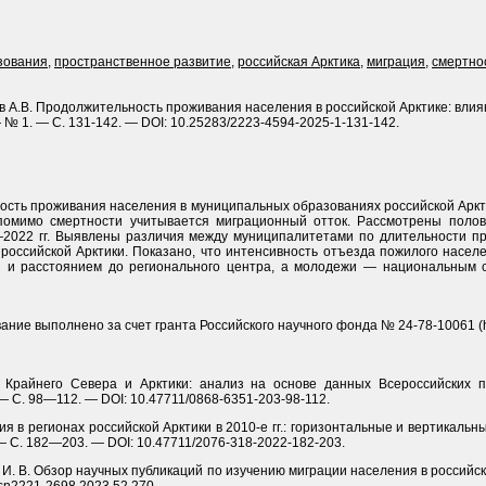
зования
,
пространственное развитие
,
российская Арктика
,
миграция
,
смертно
 А.В. Продолжительность проживания населения в российской Арктике: влияни
— № 1. — С. 131-142. — DOI: 10.25283/2223-4594-2025-1-131-142.
сть проживания населения в муниципальных образованиях российской Арк­
помимо смертности учитывается миграционный отток. Рассмотрены поло
5—2022 гг. Выявлены различия между муниципалитетами по длительности п
оссийской Арк­тики. Показано, что интенсивность отъезда пожилого насел
 и расстоянием до регионального центра, а молодежи — национальным 
ние выполнено за счет гранта Российского научного фонда № 24-78-10061 (https
 Крайнего Севера и Арктики: анализ на основе данных Всероссийских п
— С. 98—112. — DOI: 10.47711/0868-6351-203-98-112.
ция в регионах российской Арктики в 2010-е гг.: горизонтальные и вертикальны
— С. 182—203. — DOI: 10.47711/2076-318-2022-182-203.
он И. В. Обзор научных публикаций по изучению миграции населения в российск