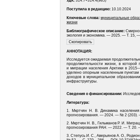
УДК:
314.7+314.4(985)
Поступила в редакцию:
10.10.2024
Ключевые слова:
муниципальные обра
жизни
Библиографическое описание:
Смирнов
экология и экономика. — 2025. — Т. 15, 
АННОТАЦИЯ:
Исследуется ожидаемая продолжительно
продолжительности жизни, в которой 
и миграции населения Арк­тики в 201
уделено опорным населенным пунктам р
доходов в муниципальном образовании
инфраструктуры.
Сведения о финансировании:
Исследова
Литература:
1. Мкртчян Н. В. Динамика населения
прогнозирования. — 2024. — № 2 (203). 
2. Мкртчян Н. В., Гильманов Р. И. Мигра
прогнозирования РАН. — 2022. — Т. 20. 
3. Степусь И. С., Аверьянов А. О., Роди