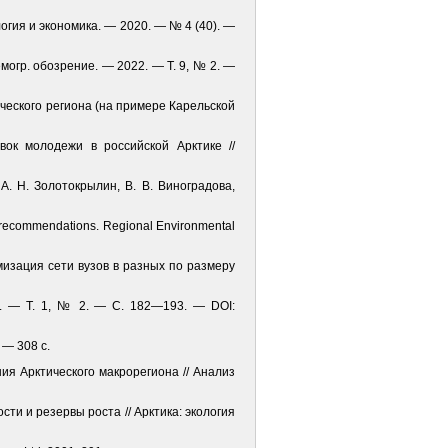
логия и экономика. — 2020. — № 4 (40). —
могр. обозрение. — 2022. — Т. 9, № 2. —
ического региона (на примере Карельской
вок молодежи в российской Арктике //
А. Н. Золотокрылин, В. В. Виноградова,
rch recommendations. Regional Environmental
имизация сети вузов в разных по размеру
1. — Т. 1, № 2. — С. 182—193. — DOI:
 — 308 с.
ния Арктического макрорегиона // Анализ
ти и резервы роста // Арктика: экология