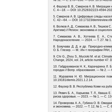
№ 52. — С. 270—286. — DOI: 10.37482/is
4. Фаузер В. В., Смирнов А. В. Миграции
С. 4—18. — DOI: 10.25283/2223-4594-202
5. Смирнов А. В. Цифровые следы населе
С. 42—64. — DOI: 10.17323/demreview.v9
6. Волков А. Д., Симакова А. В., Тишко
Арктики) // Регион: экономика и социол
7. Симакова А. В., Хотеева Е. А., С
Народонаселение. — 2024. — Т. 27. № 1.
8. Бокучава Д. Д. и др. Природно-клим
О. Б. Глезер. — М.: Ин-т географии РАН, 
9. Chi G., Zhou S., Mucioki M. et al. Clim
Change, 2024, vol. 24, article number 47.
10. Габдрахманов Н. К., Карачурина Л. 
городах // Вопр. образования. — № 2. —
11. Журавлев Н. Ю. Миграционное пов
10.19181/demis.2021.1.2.14.
12. Фаузер В. В. Республика Коми на ру
13. Ревич Б. А., Харькова Т. Л., Кваша
риска здоровью. — 2023. — № 1. — С. 13—
14. Проворова А. А., Губина О. В. Ожид
и экономика. — 2022. — Т. 12, № 1. — С.