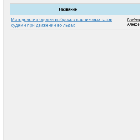
Название
Методология оценки выбросов парниковых газов
Васёха
Алексе
судами при движении во льдах