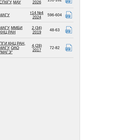
151-162
СПбГУ
,
МАУ
2026
т14 №4
МАГУ
596-604
2024
МАГУ
,
ММБИ
2 (34)
48-63
КНЦ РАН
2019
ПГИ КНЦ РАН
,
4 (28)
МАГУ
,
ОАО
72-82
2017
"МАГЭ"