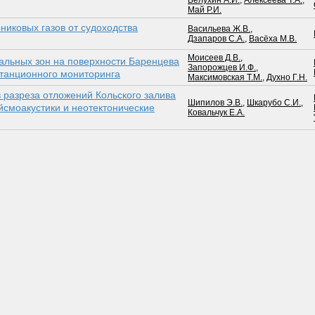
Белухин А.И.
,
Алексеева Т.А.
,
Май Р.И.
никовых газов от судоходства
Васильева Ж.В.
,
Дзапаров С.А.
,
Васёха М.В.
Моисеев Д.В.
,
льных зон на поверхности Баренцева
Запорожцев И.Ф.
,
станционного мониторинга
Максимовская Т.М.
,
Духно Г.Н.
в разреза отложений Кольского залива
Шипилов Э.В.
,
Шкарубо С.И.
,
йсмоакустики и неотектонические
Ковальчук Е.А.