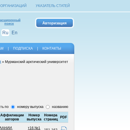
 ОРГАНИЗАЦИЙ
УКАЗАТЕЛЬ СТАТЕЙ
асширенный
поиск
Ru
En
АМ
|
ПОДПИСКА
|
КОНТАКТЫ
» Мурманский арктический университет
й
ть по
номеру выпуска
названию
Аффилиации
Номер
Номера
PDF
авторов
выпуска
страниц
ААНИИ
,
т16 №1