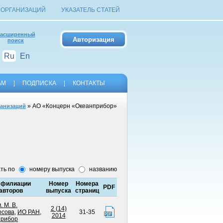
 ОРГАНИЗАЦИЙ
УКАЗАТЕЛЬ СТАТЕЙ
асширенный
поиск
Ru
En
АМ
|
ПОДПИСКА
|
КОНТАКТЫ
» АО «Концерн «Океанприбор»
ганизаций
ть по
номеру выпуска
названию
филиации
Номер
Номера
PDF
авторов
выпуска
страниц
 М. В.
2 (14)
осова
,
ИО РАН
,
31-35
2014
прибор