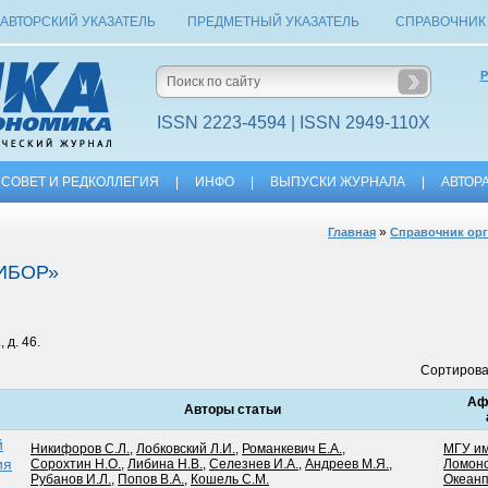
АВТОРСКИЙ УКАЗАТЕЛЬ
ПРЕДМЕТНЫЙ УКАЗАТЕЛЬ
СПРАВОЧНИК
Р
ISSN 2223-4594 | ISSN 2949-110X
СОВЕТ И РЕДКОЛЛЕГИЯ
|
ИНФО
|
ВЫПУСКИ ЖУРНАЛА
|
АВТОР
»
Главная
Справочник ор
ИБОР»
 д. 46.
Сортирова
Аф
Авторы статьи
й
Никифоров С.Л.
,
Лобковский Л.И.
,
Романкевич Е.А.
,
МГУ им.
ия
Сорохтин Н.О.
,
Либина Н.В.
,
Селезнев И.А.
,
Андреев М.Я.
,
Ломон
Рубанов И.Л.
,
Попов В.А.
,
Кошель С.М.
Океан