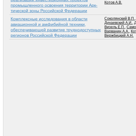
Котов А.В.
промышленного освоения территории Арк­
тической зоны Российской Федерации
Комплексные исследования в области
Соколянский В.П.
Дунаевский А.И.
,
авиационной и амфибийной техники,
Визель Е.П.
,
Само
обеспечивающей развитие труднодоступных
Варванин А.А.
,
Ко
регионов Российской Федерации
Вержбицкий А.Н.