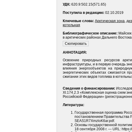
УДК:
620.9:502.15(571.65)
Поступила в редакцию:
02.10.2019
Ключевые слова:
Арктическая зона
,
ди
котельная
Библиографическое описание:
Майсюк 
в арктических районах Дальнего Востока 
АННОТАЦИЯ:
Освоение природных ресурсов аркти
инфраструктуры, и в первую очередь эн
влияния энергообъектов на природну
энергетических объектах сжигаются пр
сжигании этих видов топлива в котельн
Сведения о финансировании:
Исследов
XI.174.2.3 «Комплексная оценка схем э
Российской Федерации» (регистрацион
Литература:
Государственная программа Росс
постановлением Правительства РФ о
SEAS1R7XmzloK6ar.pdf.
Основы государственной политики
18 сентября 2008 г. — URL: https://