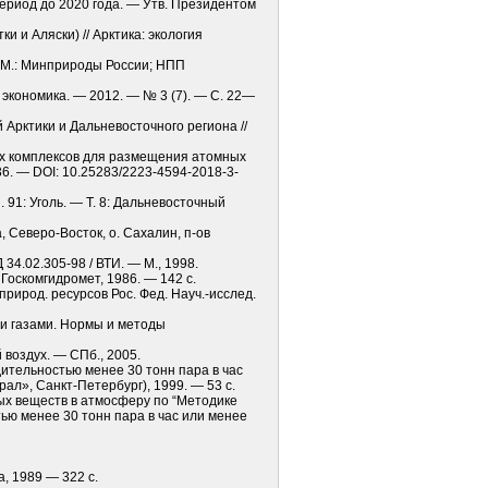
ериод до 2020 года. — Утв. Президентом
 и Аляски) // Арк­тика: экология
 М.: Минприроды России; НПП
и экономика. — 2012. — № 3 (7). — С. 22—
Арк­тики и Дальневосточного региона //
ных комплексов для размещения атомных
36. — DOI: 10.25283/2223-4594-2018-3-
91: Уголь. — Т. 8: Дальневосточный
, Северо-Восток, о. Сахалин, п-ов
4.02.305-98 / ВТИ. — М., 1998.
оскомгидромет, 1986. — 142 с.
рирод. ресурсов Рос. Фед. Науч.-исслед.
и газами. Нормы и методы
воздух. — СПб., 2005.
ительностью менее 30 тонн пара в час
ал», Санкт-Петербург), 1999. — 53 с.
ых веществ в атмосферу по “Методике
ью менее 30 тонн пара в час или менее
а, 1989 — 322 с.