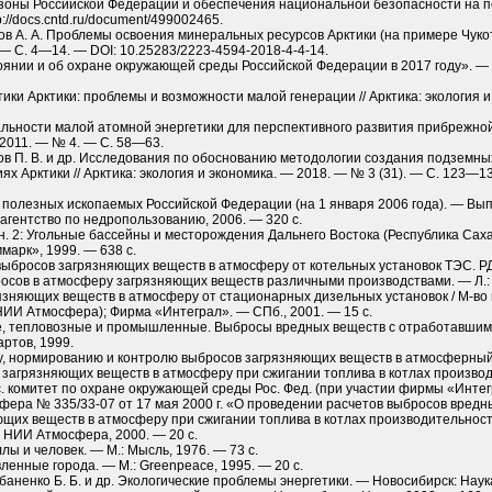
 зоны Российской Федерации и обеспечения национальной безопасности на п
://docs.cntd.ru/document/499002465.
ров А. А. Проблемы освоения минеральных ресурсов Арк­тики (на примере Чукотки
 — С. 4—14. — DOI: 10.25283/2223-4594-2018-4-4-14.
оянии и об охране окружающей среды Российской Федерации в 2017 году». —
ики Арк­тики: проблемы и возможности малой генерации // Арк­тика: экология 
альности малой атомной энергетики для перспективного развития прибрежной 
— 2011. — № 4. — С. 58—63.
мосов П. В. и др. Исследования по обоснованию методологии создания подзем
х Арк­тики // Арк­тика: экология и экономика. — 2018. — № 3 (31). — С. 123—1
полезных ископаемых Российской Федерации (на 1 января 2006 года). — Вып. 
агентство по нед­ропользованию, 2006. — 320 с.
Кн. 2: Угольные бассейны и месторождения Дальнего Востока (Республика Саха
марк», 1999. — 638 с.
бросов загрязняющих веществ в атмосферу от котельных установок ТЭС. РД 3
осов в атмосферу загрязняющих веществ различными производствами. — Л.: Г
зняющих веществ в атмосферу от стационарных дизельных установок / М-во п
НИИ Атмосфера); Фирма «Интеграл». — СПб., 2001. — 15 с.
е, тепловозные и промышленные. Выбросы вредных веществ с отработавшим
ртов, 1999.
у, нормированию и контролю выбросов загрязняющих веществ в атмосферный 
загрязняющих веществ в атмосферу при сжигании топлива в котлах производ
ос. комитет по охране окружающей среды Рос. Фед. (при участии фирмы «Интегр
ера № 335/33-07 от 17 мая 2000 г. «О проведении расчетов выбросов вредн
щих веществ в атмосферу при сжигании топлива в котлах производительност
.: НИИ Атмосфера, 2000. — 20 с.
ы и человек. — М.: Мысль, 1976. — 73 с.
вленные города. — М.: Greenpeace, 1995. — 20 с.
Чебаненко Б. Б. и др. Экологические проблемы энергетики. — Новосибирск: Наук