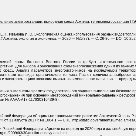
зельные электростанции
,
природная среда Арктики
,
теплоэлектростанция (Т
Е.П., Иванова И.Ю. Экологическая оценка использования разных видов топли
// Арктика: экология и экономика. — 2020 — №1(37). — С. 26-36. — DOI: 10.25
ческой зоны Дальнего Востока России потребует интенсивного разв
ергетики. Для выбора и обоснования схем энергоснабжения одним из важных 
ю среду. Анализ параметров энергоисточников на исследуемой территор
актически все виды органического топлива. Расчет количества выбросов
ых и электростанциях позволил выявить наименее опасные из них — природны
ания выполнены в рамках государственного задания выполнения базового пр
нергоснабжения при освоении месторождений минерально-сырьевых ресурсов 
ный № АААА-А17-117030310439-8).
ийской Федерации «Социально-экономическое развитие Арктической зоны Ро
т 31 августа 2017 г. № 1064.1. — URL: http://static.government.ru/media/file
 Российской Федерации в Арк­тике на период до 2020 года и дальнейшую пер
rg.ru/2009/03/30/arktika-osnovy-dok.html.