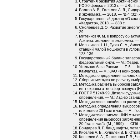
Стратегия развития Арктической
РФ 20 февраля 2013 г. — URL: http
Волков А. В., Галямов А. Л., Сидо
и экономика. — 2018. — № 4 (32).
Государственный доклад «О сост
«Кадастр», 2018. — 888 с.
Смоленцев Д. О. Развитие энергет
29.
Митенков Ф. М. К вопросу об акту
Арк­тика: экология и экономика. 
Мельников Н. Н., Гусак С. А., А
станций малой мощности в условия
123-136.
Государственный баланс запасов 
федеральный округ. — М.: Федер. 
Угольная база России. — Т. 5. — 
Камчатка). — М.: ЗАО «Геоинформ
Методика определения валовых вы
Сборник методик по расчету выбр
Методика расчета выбросов загря
ин-т охраны атмосфер. воздуха (
ГОСТ Р 51249-99. Дизели судовы
определения. — М.: Изд-во станда
Методическое пособие по расчет
Методика определения выбросов 
или менее 20 Гкал в час. — М.: Г
Методическое письмо НИИ Атмосф
определения выбросов загрязняю
20 Гкал в час”» (М., 1999). — СПб
Бондарев Л. Г. Ландшафты, металл
Киселев А. В., Худолей В. В. Отра
Кошелев А. А., Ташкинова Г. В., 