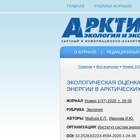
ГЛАВНАЯ
РУБРИКИ ЖУРНАЛА
О ЖУРНАЛЕ
|
РЕДАКЦИОННЫЙ 
»
»
Главная
Все выпуски
Номер 1(3
ЭКОЛОГИЧЕСКАЯ ОЦЕНКА
ЭНЕРГИИ В АРКТИЧЕСКИ
ЖУРНАЛ
:
Номер 1(37) 2020, с. 26-36
РУБРИКА
:
Экология
АВТОРЫ
:
Майсюк Е.П.
,
Иванова И.Ю.
ОРГАНИЗАЦИИ
:
Институт систем энерг
DOI:
10.25283/2223-4594-2020-1-26-36