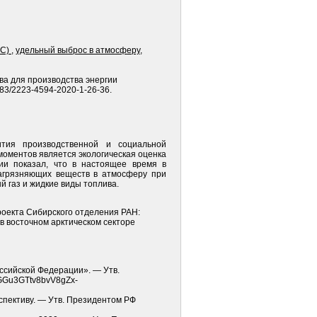
ЭС)
,
удельный выброс в атмосферу
,
ва для производства энергии
283/2223-4594-2020-1-26-36.
ития производственной и социальной
моментов является экологическая оценка
ии показал, что в настоящее время в
 загрязняющих веществ в атмосферу при
й газ и жидкие виды топлива.
оекта Сибирского отделения РАН:
в восточном арктическом секторе
ссийской Федерации». — Утв.
s/GGu3GTtv8bvV8gZx-
спективу. — Утв. Президентом РФ