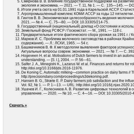
Смирнова В. В. Влияние государственной поддержки на развитие с
экология и экономика. — 2021. — Т. 11, № 1. — С. 135—145. — DO
Итоги учета скота на 01.01.1991 года в Карельской АССР. Статист
Агропромышленный комплекс КОМИ АССР за годы 12 пятилетки / К
Гинтов В. В. Экономическая целесообразность ведения молочного
2021. — № 4. — С. 75—80. — DOI: 10.33305/214-75.
Государственный (национальный) доклад «О состоянии и использо
Земельный фонд РСФСР / Госкомстат. — М., 1991. — 118 с.
Предварительные итоги фактического сбора урожая за 1991 г. / К
Марков И. С. Проблема молочного скотоводства в районах Крайн
содержания). — Л.: ЛСХИ, 1965. — 54 с.
Башмачников В. Ф. К методологии выявления факторов успешност
Актуальные вопросы соврем. экономики. — 2021. — № 7. — С. 392
Hogeveen H. et al. Motivations of Dutch farmers to invest in an automat
understanding. — [S. l.], 2004. — P. 56—61.
Salfer J. A., Minegishi K., Lazarus W. et al. Finances and returns for
http://doi.org/10.3168/jds.2016-11976.
De Koning C. Automatic milking—common practice on dairy farms // 
http://precisiondairy.com/proceedings/s3dekoning.pdf.
Hansen B. G., Stræte E. P. Dairy farmers job satisfaction and the inf
Vol. 92, № 1. — P. 1—13. — URL: http://doi.org/10.1016/j.njas.2020.1
Ушачев И. Г., Колесников А. В. Развитие цифровых технологий в с
управление. — 2020. — № 10. — С. 4—16. — DOI: 10.33305/2010-4
Скачать »