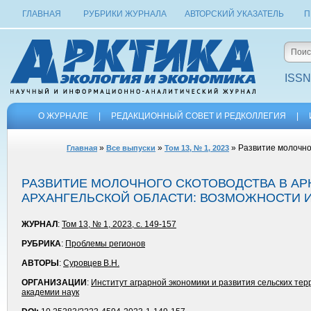
ГЛАВНАЯ
РУБРИКИ ЖУРНАЛА
АВТОРСКИЙ УКАЗАТЕЛЬ
П
ISSN
О ЖУРНАЛЕ
|
РЕДАКЦИОННЫЙ СОВЕТ И РЕДКОЛЛЕГИЯ
|
»
»
» Развитие молочног
Главная
Все выпуски
Том 13, № 1, 2023
РАЗВИТИЕ МОЛОЧНОГО СКОТОВОДСТВА В АР
АРХАНГЕЛЬСКОЙ ОБЛАСТИ: ВОЗМОЖНОСТИ 
ЖУРНАЛ
:
Том 13, № 1, 2023, с. 149-157
РУБРИКА
:
Проблемы регионов
АВТОРЫ
:
Суровцев В.Н.
ОРГАНИЗАЦИИ
:
Институт аграрной экономики и развития сельских те
академии наук