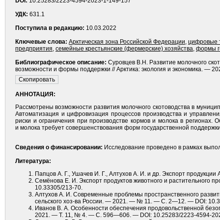
DOI:
10.25283/2223-4594-2023-1-149-157
УДК:
631.1
Поступила в редакцию:
10.03.2022
Ключевые слова:
Арктическая зона Российской Федерации
,
цифровые 
предприятия
,
семейные крестьянские (фермерские) хозяйства
,
формы г
Библиографическое описание:
Суровцев В.Н. Развитие молочного скот
возможности и формы поддержки // Арктика: экология и экономика. — 202
АННОТАЦИЯ:
Рассмотрены возможности развития молочного скотоводства в муниципа
Автоматизация и цифровизация процессов производства и управлени
риски и ограничения при производстве кормов и молока в регионах. 
и молока требует совершенствования форм государственной поддержки 
Сведения о финансировании:
Исследование проведено в рамках выпол
Литература:
Папцов А. Г., Ушачев И. Г., Алтухов А. И. и др. Экспорт продукц
Семёнова Е. И. Экспорт продуктов животного и растительного пр
10.33305/213-70.
Алтухов А. И. Современные проблемы пространственного развити
сельского хоз-ва России. — 2021. — № 11. — С. 2—12. — DOI: 10.3
Иванов В. А. Особенности обеспечения продовольственной безопа
2021. — Т. 11, № 4. — С. 596—606. — DOI: 10.25283/2223-4594-20