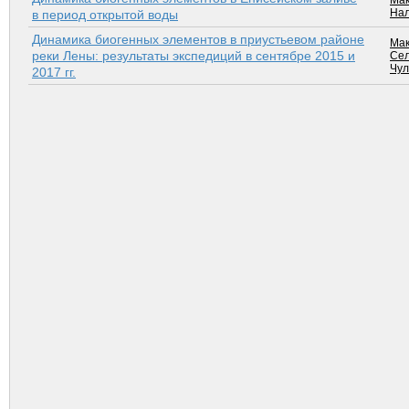
Мак
Нал
в период открытой воды
Динамика биогенных элементов в приустьевом районе
Мак
реки Лены: результаты экспедиций в сентябре 2015 и
Сел
Чул
2017 гг.