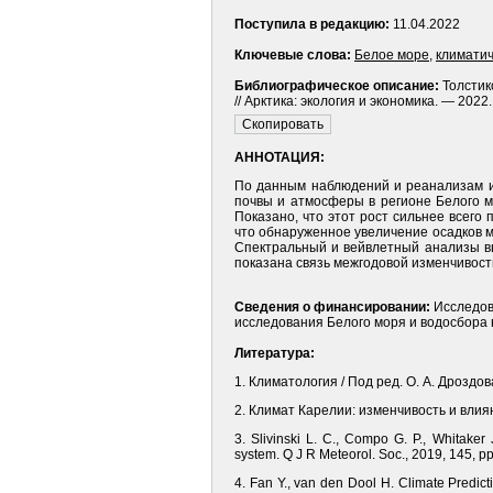
Поступила в редакцию:
11.04.2022
Ключевые слова:
Белое море
,
климати
Библиографическое описание:
Толстик
// Арктика: экология и экономика. — 2022
АННОТАЦИЯ:
По данным наблюдений и реанализам ис
почвы и атмосферы в регионе Белого м
Показано, что этот рост сильнее всего
что обнаруженное увеличение осадков м
Спектральный и вейвлетный анализы в
показана связь межгодовой изменчивост
Сведения о финансировании:
Исследов
исследования Белого моря и водосбора 
Литература:
1. Климатология / Под ред. О. А. Дроздов
2. Климат Карелии: изменчивость и влия
3. Slivinski L. C., Compo G. P., Whitaker
system. Q J R Meteorol. Soc., 2019, 145, pp
4. Fan Y., van den Dool H. Climate Predict