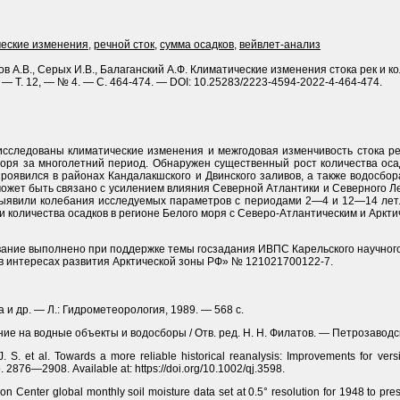
ческие изменения
,
речной сток
,
сумма осадков
,
вейвлет-анализ
ов А.В., Серых И.В., Балаганский А.Ф. Климатические изменения стока рек и к
. — Т. 12, — № 4. — С. 464-474. — DOI: 10.25283/2223-4594-2022-4-464-474.
следованы климатические изменения и межгодовая изменчивость стока рек
оря за многолетний период. Обнаружен существенный рост количества осадк
 проявился в районах Кандалакшского и Двинского заливов, а также водосбо
ожет быть связано с усилением влияния Северной Атлантики и Северного Ле
ыявили колебания исследуемых параметров с периодами 2—4 и 12—14 лет.
и количества осадков в регионе Белого моря с Северо-Атлантическим и Аркт
ание выполнено при поддержке темы госзадания ИВПС Карельского научног
в интересах развития Арк­тической зоны РФ» № 121021700122-7.
а и др. — Л.: Гидрометеорология, 1989. — 568 с.
ние на водные объекты и водосборы / Отв. ред. Н. Н. Филатов. — Петрозаводс
 J. S. et al. Towards a more reliable historical reanalysis: Improvements for ver
. 2876—2908. Available at: https://doi.org/10.1002/qj.3598.
ion Center global monthly soil moisture data set at 0.5° resolution for 1948 to pr