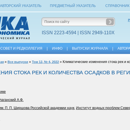
АВТОРСКИЙ УКАЗАТЕЛЬ
ПРЕДМЕТНЫЙ УКАЗАТЕЛЬ
СПРАВОЧНИК
Р
ISSN 2223-4594 | ISSN 2949-110X
СОВЕТ И РЕДКОЛЛЕГИЯ
|
ИНФО
|
ВЫПУСКИ ЖУРНАЛА
|
АВТОР
»
»
» Климатические изменения стока рек и к
ная
Все выпуски
Том 12, № 4, 2022
НИЯ СТОКА РЕК И КОЛИЧЕСТВА ОСАДКОВ В РЕГ
тике
лаганский А.Ф.
им. П. П. Ширшова Российской академии наук
,
Институт водных проблем Севе
4