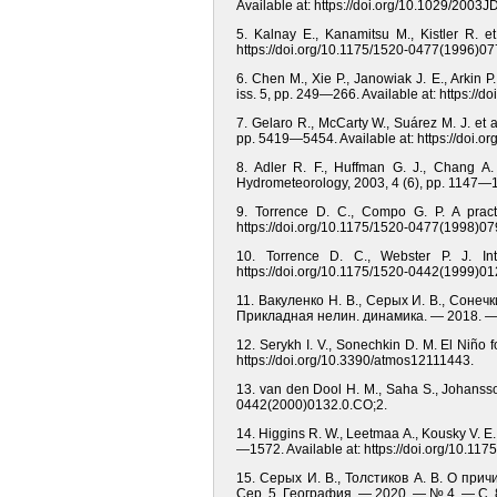
Available at: https://doi.org/10.1029/2003
5. Kalnay E., Kanamitsu M., Kistler R. e
https://doi.org/10.1175/1520-0477(1996)07
6. Chen M., Xie P., Janowiak J. E., Arkin 
iss. 5, pp. 249—266. Available at: https:/
7. Gelaro R., McCarty W., Suárez M. J. et 
pp. 5419—5454. Available at: https://doi.o
8. Adler R. F., Huffman G. J., Chang A. 
Hydrometeorology, 2003, 4 (6), pp. 1147—1
9. Torrence D. C., Compo G. P. A practi
https://doi.org/10.1175/1520-0477(1998)07
10. Torrence D. C., Webster P. J. In
https://doi.org/10.1175/1520-0442(1999)01
11. Вакуленко Н. В., Серых И. В., Соне
Прикладная нелин. динамика. — 2018. — 
12. Serykh I. V., Sonechkin D. M. El Niño f
https://doi.org/10.3390/atmos12111443.
13. van den Dool H. M., Saha S., Johansso
0442(2000)0132.0.CO;2.
14. Higgins R. W., Leetmaa A., Kousky V. E.
—1572. Available at: https://doi.org/10.1
15. Серых И. В., Толстиков А. В. О пр
Сер. 5. География. — 2020. — № 4. — С.