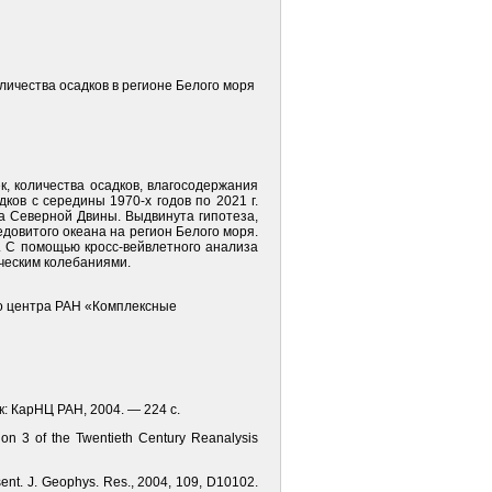
оличества осадков в регионе Белого моря
, количества осадков, влагосодержания
ов с середины 1970-х годов по 2021 г.
ра Северной Двины. Выдвинута гипотеза,
довитого океана на регион Белого моря.
 С помощью кросс-вейвлетного анализа
ическим колебаниями.
о центра РАН «Комплексные
к: КарНЦ РАН, 2004. — 224 с.
sion 3 of the Twentieth Century Reanalysis
esent. J. Geophys. Res., 2004, 109, D10102.