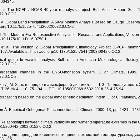
JD004345.
t al. The NCEP / NCAR 40-year reanalysis project. Bull. Amer. Meteor. Soc., 
72.0.CO;2.
P. A. Global Land Precipitation: A 50-yr Monthly Analysis Based on Gauge Observat
/doi.org/10.1175/1525-7541(2002)0032.0.CO;2.
al. The Modern-Era Retrospective Analysis for Research and Applications, Version
rg/10.1175/JCLI-D-16-0758.1.
et al. The version 2 Global Precipitation Climatology Project (GPCP) monthly 
167. Available at: https://doi.org/10.1175/1525-7541(2003)0042.0.CO;2.
cal guide to wavelet analysis. Bull. of the American Meteorological Society,
92.0.CO;2.
terdecadal changes in the ENSO-monsoon system. J. of Climate, 1999, 
22.0.CO;2.
чкин Д. М. Хаос и порядок в атмосферной динамике. — Ч. 3: Предсказуемость Э
Т. 26, № 4. — С. 75—94. — DOI: 10.18500/0869-6632-2018-26-4-75-94.
orecasting based on the global atmospheric oscillation. Intern. J. of Climatology,
n Å. Empirical Orthogonal Teleconnections. J. Climate, 2000, 13, pp. 1421—1435. A
 Relationships between climate variability and winter temperature extremes in the U
175/15200442(2002)0152.0.CO;2.
ичинах долгопериодной изменчивости приповерхностной температуры воздуха 
 83—95.