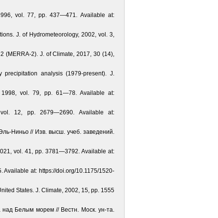
1996, vol. 77, pp. 437—471. Available at:
ions. J. of Hydrometeorology, 2002, vol. 3,
 2 (MERRA-2). J. of Climate, 2017, 30 (14),
precipitation analysis (1979-present). J.
 1998, vol. 79, pp. 61—78. Available at:
vol. 12, pp. 2679—2690. Available at:
ль-Ниньо // Изв. высш. учеб. заведений.
 2021, vol. 41, pp. 3781—3792. Available at:
vailable at: https://doi.org/10.1175/1520-
nited States. J. Climate, 2002, 15, pp. 1555
над Белым морем // Вестн. Моск. ун-та.