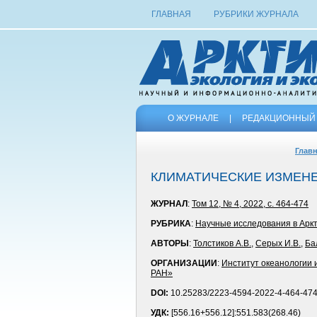
ГЛАВНАЯ
РУБРИКИ ЖУРНАЛА
О ЖУРНАЛЕ
|
РЕДАКЦИОННЫЙ 
Глав
КЛИМАТИЧЕСКИЕ ИЗМЕНЕ
ЖУРНАЛ
:
Том 12, № 4, 2022, с. 464-474
РУБРИКА
:
Научные исследования в Арк
АВТОРЫ
:
Толстиков А.В.
,
Серых И.В.
,
Ба
ОРГАНИЗАЦИИ
:
Институт океанологии 
РАН»
DOI:
10.25283/2223-4594-2022-4-464-47
УДК:
[556.16+556.12]:551.583(268.46)