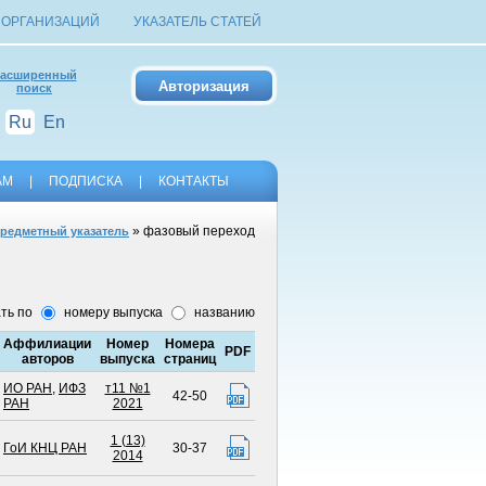
 ОРГАНИЗАЦИЙ
УКАЗАТЕЛЬ СТАТЕЙ
асширенный
поиск
Ru
En
АМ
|
ПОДПИСКА
|
КОНТАКТЫ
» фазовый переход
редметный указатель
ть по
номеру выпуска
названию
Аффилиации
Номер
Номера
PDF
авторов
выпуска
страниц
ИО РАН
,
ИФЗ
т11 №1
42-50
РАН
2021
1 (13)
ГоИ КНЦ РАН
30-37
2014