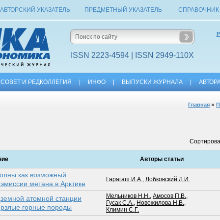
АВТОРСКИЙ УКАЗАТЕЛЬ
ПРЕДМЕТНЫЙ УКАЗАТЕЛЬ
СПРАВОЧНИК
Р
ISSN 2223-4594 | ISSN 2949-110X
СОВЕТ И РЕДКОЛЛЕГИЯ
|
ИНФО
|
ВЫПУСКИ ЖУРНАЛА
|
АВТОР
»
Главная
П
Сортирова
ние
Авторы статьи
олны как возможный
Гарагаш И.А.
,
Лобковский Л.И.
 эмиссии метана в Арктике
Мельников Н.Н.
,
Амосов П.В.
,
дземной атомной станции
Гусак С.А.
,
Новожилова Н.В.
,
рзлые горные породы
Климин С.Г.