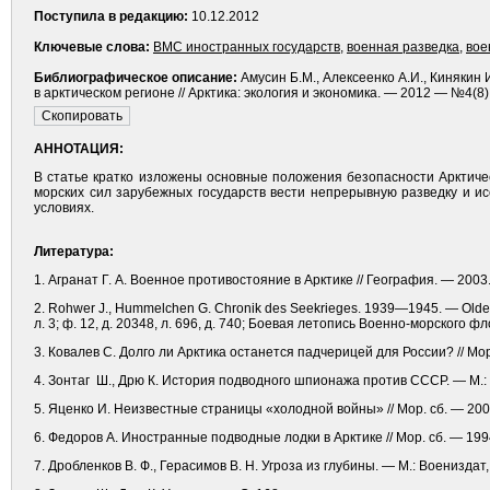
Поступила в редакцию:
10.12.2012
Ключевые слова:
ВМС иностранных государств
,
военная разведка
,
вое
Библиографическое описание:
Амусин Б.М., Алексеенко А.И., Киняки
в арктическом регионе // Арктика: экология и экономика. — 2012 — №4(8).
АННОТАЦИЯ:
В статье кратко изложены основные положения безопасности Арктиче
морских сил зарубежных государств вести непрерывную разведку и и
условиях.
Литература:
1. Агранат Г. А. Военное противостояние в Арктике // География. — 2003
2. Rohwer J., Hummelchen G. Chronik des Seekrieges. 1939—1945. — Olde
л. 3; ф. 12, д. 20348, л. 696, д. 740; Боевая летопись Военно-морского 
3. Ковалев С. Долго ли Арктика останется падчерицей для России? // Мор
4. Зонтаг Ш., Дрю К. История подводного шпионажа против СССР. — М.: 
5. Яценко И. Неизвестные страницы «холодной войны» // Мор. сб. — 200
6. Федоров А. Иностранные подводные лодки в Арктике // Мор. сб. — 199
7. Дробленков В. Ф., Герасимов В. Н. Угроза из глубины. — М.: Воениздат,