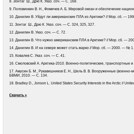
8. Зонтаг Ш., Дрю К. Указ. соч. — С. 168.
9. Половинкин В. Н., Фомичев А. Б. Мировой океан и обеспечение национ
10. Данилин В. Уйдут ли американские ПЛА из Арктики? // Мор. сб. — 199
11. Зонтаг Ш., Дрю К. Указ. соч. — С. 324, 325, 327.
12. Данилин В. Указ. соч. — С. 72.
13. Данилин В. Что нужно американским ПЛА в Арктике? // Мор. сб. — 200
14. Данилин В. И на севере может стать жарко // Мор. сб. — 2000. — № 1.
15. Ковалев С. Указ. соч. — С. 41.
16. Смоловский А. Арктика-2010. Военно-политические, транспортные и д
17. Амусин Б. М., Рукавишников Е. Н., Шель В. В. Вооруженные (военно
БВМИ, 2010. — С. 134.
18. Bradley D., Jonson L. United States Security Interests in the Arctic // Un
Скачать »