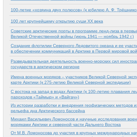
100-летие «хозяина двух полюсов» (к юбилею А. Ф. Трёшнико
100 лет крупнейшему открытию суши ХХ века
Советские арктические порты в программе ленд-лиза в перв
Великой Отечественной войны (июнь 1941 — ноябрь 1942 г.)
Создание флотилии Северного Ледовитого океана и ее участ
в обеспечении коммуникаций в Арктике в Первой мировой во
Разведывательная деятельность военно-морских сил иностр
государств в арктическом регионе
Имена военных моряков – участников Великой Северной эксп
карте Арктики (к 275-летию Великой Северной экспедиции)
С востока на запад в водах Арктики (к 100-летию плавания л
пароходов «Таймыр» и «Вайгач»)
Из истории разработки и внедрения геофизических методов и
рельефа дна Арктического бассейна
Михаил Васильевич Ломоносов и научные исследования вое
моряками Арктики и северной части Дальнего Востока
От М.В. Ломоносова до участия в крупных международных на