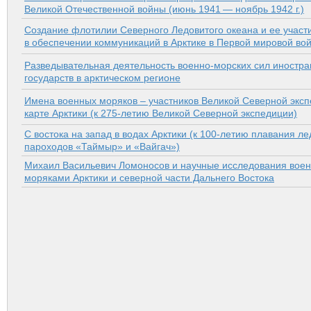
Великой Отечественной войны (июнь 1941 — ноябрь 1942 г.)
Создание флотилии Северного Ледовитого океана и ее участ
в обеспечении коммуникаций в Арктике в Первой мировой во
Разведывательная деятельность военно-морских сил иностр
государств в арктическом регионе
Имена военных моряков – участников Великой Северной эксп
карте Арктики (к 275-летию Великой Северной экспедиции)
С востока на запад в водах Арктики (к 100-летию плавания л
пароходов «Таймыр» и «Вайгач»)
Михаил Васильевич Ломоносов и научные исследования вое
моряками Арктики и северной части Дальнего Востока