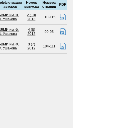
Аффилиации
Номер
Номера
PDF
авторов
выпуска
страниц
БВМИ им. Ф.
2 (10)
110-115
Ф. Ушакова
2013
БВМИ им. Ф.
4 (8)
90-93
Ф. Ушакова
2012
БВМИ им. Ф.
3 (7)
104-111
Ф. Ушакова
2012