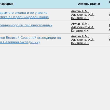
Название
Авторы статьи
Амусин Б.М.
,
овитого океана и ее участие
Алексеенко А.И.
,
ктике в Первой мировой войне
Кинякин И.Н.
Амусин Б.М.
,
оенно-морских сил иностранных
Алексеенко А.И.
,
Кинякин И.Н.
Амусин Б.М.
,
ков Великой Северной экспедиции на
Алексеенко А.И.
,
ой Северной экспедиции)
Кинякин И.Н.