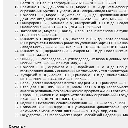
Вестн. МГУ. Сер. 5. География. — 2020. — № 2. — С. 82—91.
Еременко Е. А., Денисова А. П., Мороз Е. А. и др. Рельефо
образования Арктики, Субарктики и Северо-Запада России. — 202
Соколов С. Ю., Мороз Е. А., Агранов Г. Д. и др. Проявления дег
Докл. Рос. акад. наук. Науки о Земле. — 2021. — Т. 499, № 2. — 
Никифоров С. Л., Ананьев Р. А., Дмитревский Н. Н. и др. Оса
Океанология. — 2021. — Т. 61, № 4. — С. 585—591.
Jakobsson M., Mayer L., Coakley B. et al. The International Bathyme
(12), L12609. — P. 1—6.
Рыбалко А. Е. Щербаков В. А., Захаров М. С. и др. Карта опас
РФ и результаты полевых работ по уточнению карты ОГП на шел
Запада России. — 2020. — Вып. 7. — С. 182—187. — DOI: 10.2441
Рыбалко А. Е., Щербаков В. А., Захаров М. С. и др. Новая инже
№ 1. — С. 44—51.
Яшин Д. С. Распределение углеводородных газов в донных оса
России. Лист 1—9. — М.: Науч. мир, 2004.
Соколов С. Ю., Абрамова А. С., Зарайская Ю. А. и др. Пр
картирования донных обнажений магматических тел // Мониторинг
Хуторской М. Д., Леонов Ю. Г., Ермаков А. В. и др. Аномальны
РАН. — 2009. — Т. 424, № 2. — С. 227—233.
Баренцевская шельфовая плита / Под ред. И. С. Грамберга. — Л.:
Старцева К. Ф., Никишин А. М., Малышев Н. А. и др. Геологиче
анализа регионального сейсмического профиля 4-АР // Геотектон
Серов Е. К., Дымов В. А. Карта четвертичных образований // Гос
37-40. — СПб.: ФГУНПП ПМГРЭ, 2004.
Рединг Х. Обстановки осадконакопления. — Т. 1. — М.: Мир, 1990.
Соловьев В. А., Гинзбург Г. Д. Субмаринная криолитозона. П
Арктические моря России. Лист 3—9. — М.: Науч. мир, 2004.
Государственная геологическая карта Российской Федерации. Ма
Скачать »