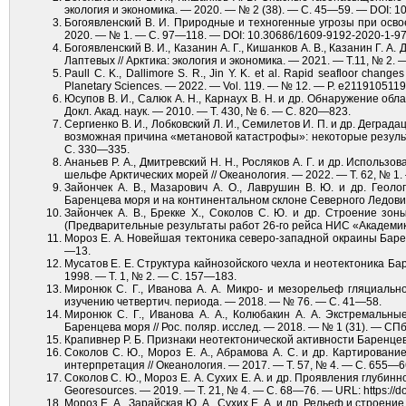
экология и экономика. — 2020. — № 2 (38). — С. 45—59. — DOI: 1
Богоявленский В. И. Природные и техногенные угрозы при осво
2020. — № 1. — С. 97—118. — DOI: 10.30686/1609-9192-2020-1-97
Богоявленский В. И., Казанин А. Г., Кишанков А. В., Казанин Г. 
Лаптевых // Арктика: экология и экономика. — 2021. — Т.11, № 2.
Paull С. K., Dallimore S. R., Jin Y. K. et al. Rapid seafloor change
Planetary Sciences. — 2022. — Vol. 119. — № 12. — P. e2119105119.
Юсупов В. И., Салюк А. Н., Карнаух В. Н. и др. Обнаружение об
Докл. Акад. наук. — 2010. — Т. 430, № 6. — С. 820—823.
Сергиенко В. И., Лобковский Л. И., Семилетов И. П. и др. Дегр
возможная причина «метановой катастрофы»: некоторые результат
С. 330—335.
Ананьев Р. А., Дмитревский Н. Н., Росляков А. Г. и др. Исполь
шельфе Арктических морей // Океанология. — 2022. — Т. 62, № 1
Зайончек А. В., Мазарович А. О., Лаврушин В. Ю. и др. Гео
Баренцева моря и на континентальном склоне Северного Ледовито
Зайончек А. В., Брекке Х., Соколов С. Ю. и др. Строение з
(Предварительные результаты работ 26-го рейса НИС «Академик Н
Мороз Е. А. Новейшая тектоника северо-западной окраины Барен
—13.
Мусатов Е. Е. Структура кайнозойского чехла и неотектоника Ба
1998. — Т. 1, № 2. — С. 157—183.
Миронюк С. Г., Иванова А. А. Микро- и мезорельеф гляциальн
изучению четвертич. периода. — 2018. — № 76. — С. 41—58.
Миронюк С. Г., Иванова А. А., Колюбакин А. А. Экстремальн
Баренцева моря // Рос. поляр. исслед. — 2018. — № 1 (31). — СП
Крапивнер Р. Б. Признаки неотектонической активности Баренцев
Соколов С. Ю., Мороз Е. А., Абрамова А. С. и др. Картирован
интерпретация // Океанология. — 2017. — Т. 57, № 4. — С. 655—6
Соколов С. Ю., Мороз Е. А. Сухих Е. А. и др. Проявления глубин
Georesources. — 2019. — Т. 21, № 4. — С. 68—76. — URL: https://do
Мороз Е. А., Зарайская Ю. А., Сухих Е. А. и др. Рельеф и строен