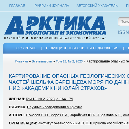
ГЛАВНАЯ
РУБРИКИ ЖУРНАЛА
АВТОРСКИЙ УКАЗАТЕЛЬ
П
ISSN
О ЖУРНАЛЕ
|
РЕДАКЦИОННЫЙ СОВЕТ И РЕДКОЛЛЕГИЯ
|
»
»
» Картирование опасных ге
Главная
Все выпуски
Том 13, № 2, 2023
КАРТИРОВАНИЕ ОПАСНЫХ ГЕОЛОГИЧЕСКИХ 
ЧАСТЕЙ ШЕЛЬФА БАРЕНЦЕВА МОРЯ ПО ДАН
НИС «АКАДЕМИК НИКОЛАЙ СТРАХОВ»
ЖУРНАЛ
:
Том 13, № 2, 2023, с. 164-179
РУБРИКА
:
Научные исследования в Арктике
АВТОРЫ
:
Соколов С.Ю.
,
Мороз Е.А.
,
Зарайская Ю.А.
,
Абрамова А.С.
,
Ана
ОРГАНИЗАЦИИ
:
Институт океанологии им. П. П. Ширшова Российской а