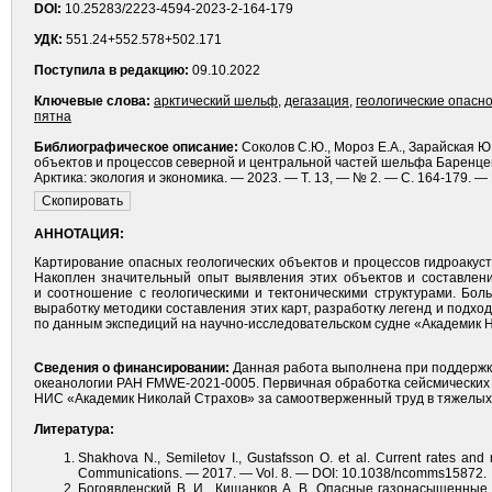
DOI:
10.25283/2223-4594-2023-2-164-179
УДК:
551.24+552.578+502.171
Поступила в редакцию:
09.10.2022
Ключевые слова:
арктический шельф
,
дегазация
,
геологические опасн
пятна
Библиографическое описание:
Соколов С.Ю., Мороз Е.А., Зарайская Ю.
объектов и процессов северной и центральной частей шельфа Баренцев
Арктика: экология и экономика. — 2023. — Т. 13, — № 2. — С. 164-179. —
АННОТАЦИЯ:
Картирование опасных геологических объектов и процессов гидроакус
Накоплен значительный опыт выявления этих объектов и составлени
и соотношение с геологическими и тектоническими структурами. Бо
выработку методики составления этих карт, разработку легенд и подхо
по данным экспедиций на научно-исследовательском судне «Академик 
Сведения о финансировании:
Данная работа выполнена при поддержке
океанологии РАН FMWE-2021-0005. Первичная обработка сейсмических 
НИС «Академик Николай Страхов» за самоотверженный труд в тяжелых
Литература:
Shakhova N., Semiletov I., Gustafsson O. et al. Current rates and
Communications. — 2017. — Vol. 8. — DOI: 10.1038/ncomms15872.
Богоявленский В. И., Кишанков А. В. Опасные газонасыщенные 