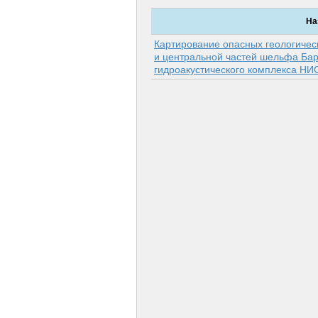
На
Картирование опасных геологичес
и центральной частей шельфа Ба
гидроакустического комплекса НИ