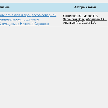
звание
Авторы статьи
ких объектов и процессов северной
Соколов С.Ю.
,
Мороз Е.А.
,
ренцева моря по данным
Зарайская Ю.А.
,
Абрамова А.С.
,
Ананьев Р.А.
,
Сухих Е.А.
С «Академик Николай Страхов»