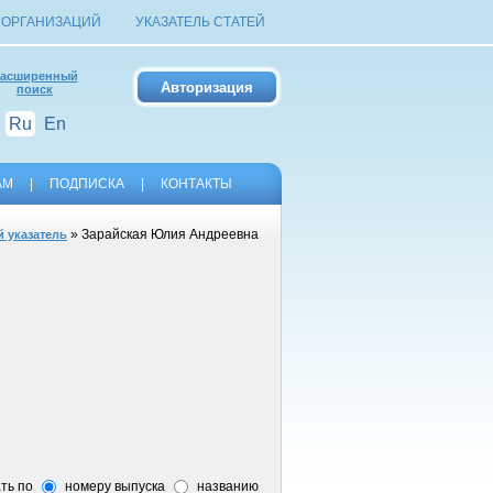
 ОРГАНИЗАЦИЙ
УКАЗАТЕЛЬ СТАТЕЙ
асширенный
поиск
Ru
En
АМ
|
ПОДПИСКА
|
КОНТАКТЫ
» Зарайская Юлия Андреевна
 указатель
ть по
номеру выпуска
названию