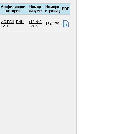
Аффилиации
Номер
Номера
PDF
авторов
выпуска
страниц
ИО РАН
,
ГИН
т13 №2
164-179
РАН
2023