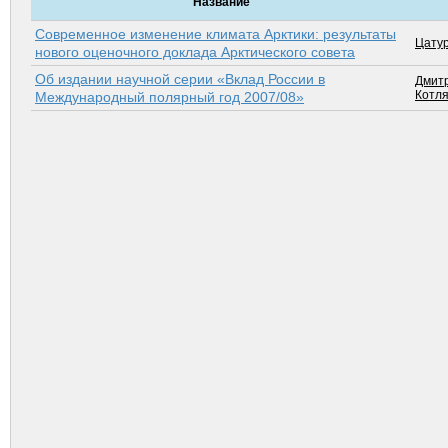
Название
Современное изменение климата Арктики: результаты
Цатур
нового оценочного доклада Арктического совета
Об издании научной серии «Вклад России в
Дмитр
Котля
Международный полярный год 2007/08»