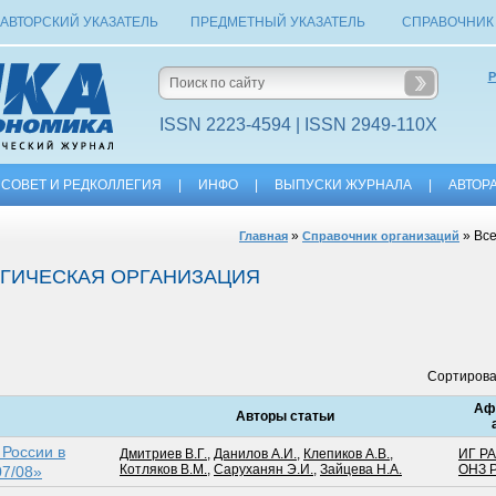
АВТОРСКИЙ УКАЗАТЕЛЬ
ПРЕДМЕТНЫЙ УКАЗАТЕЛЬ
СПРАВОЧНИК
Р
ISSN 2223-4594 | ISSN 2949-110X
СОВЕТ И РЕДКОЛЛЕГИЯ
|
ИНФО
|
ВЫПУСКИ ЖУРНАЛА
|
АВТОР
»
» Все
Главная
Справочник организаций
ГИЧЕСКАЯ ОРГАНИЗАЦИЯ
Сортирова
Аф
Авторы статьи
 России в
Дмитриев В.Г.
,
Данилов А.И.
,
Клепиков А.В.
,
ИГ Р
Котляков В.М.
,
Саруханян Э.И.
,
Зайцева Н.А.
ОНЗ 
7/08»