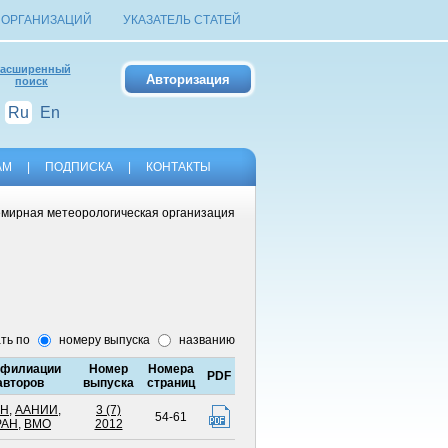
 ОРГАНИЗАЦИЙ
УКАЗАТЕЛЬ СТАТЕЙ
асширенный
поиск
Ru
En
АМ
|
ПОДПИСКА
|
КОНТАКТЫ
мирная метеорологическая организация
ть по
номеру выпуска
названию
филиации
Номер
Номера
PDF
авторов
выпуска
страниц
АН
,
ААНИИ
,
3 (7)
54-61
РАН
,
ВМО
2012