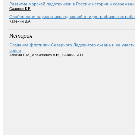
Развитие морской ледотехники в России: история и современн
Сазонов К.Е.
Особенности научных исследований и гидрографических рабо
Катенин В.А.
История
Создание флотилии Северного Ледовитого океана и ее участи
войне
Амусин Б.М.
,
Алексеенко А.И.
,
Кинякин И.Н.