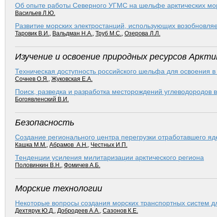
Об опыте работы Северного УГМС на шельфе арктических мо
Васильев Л.Ю.
Развитие морских электростанций, использующих возобновля
Таровик В.И.
,
Вальдман Н.А.
,
Труб М.С.
,
Озерова Л.Л.
Изучение и освоение природных ресурсов Аркти
Техническая доступность российского шельфа для освоения 
Сочнев О.Я.
,
Жуковская Е.А.
Поиск, разведка и разработка месторождений углеводородов 
Богоявленский В.И.
Безопасность
Создание регионального центра перегрузки отработавшего я
Кашка М.М.
,
Абрамов А.Н.
,
Честных И.П.
Тенденции усиления милитаризации арктического региона
Половинкин В.Н.
,
Фомичев А.Б.
Морские технологии
Некоторые вопросы создания морских транспортных систем дл
Дехтярук Ю.Д.
,
Добродеев А.А.
,
Сазонов К.Е.