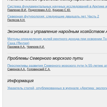
Система фундаментальных научных исследований в Арктике и
Павленко В.И.
,
Подоплекин А.О.
,
Куценко С.Ю.
Северная футурология: следующие двадцать лет. Часть 2
Пилясов А.Н.
Экономика и управление народным хозяйством 
Методы определения долей рентного дохода при освоении Т
Саха (Якутия)
Пахомов А.А.
,
Чомчоев А.И.
Проблемы Северного морского пути
Перспективы развития Северного морского пути (к 55-летию а
Смирнов А.А.
,
Головинский С.А.
Информация
Указатель статей, опубликованных в журнале «Арктика: эколог