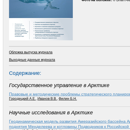
Фото на обложке:
© Brian Ale
Обложка выпуска журнала
Выходные данные журнала
Содержание:
Государственное управление в Арктике
Правовые и методические проблемы стратегического планиров
Городецкий А.Е.
,
Иванов В.В.
,
Филин Б.Н.
Научные исследования в Арктике
Геодинамическая модель развития Амеразийского бассейна А
поднятия Менделеева и котловины Подводников к Российской