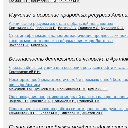
Казмин Ю.Б.
,
Лобковский Л.И.
,
Кононов М.В.
Изучение и освоение природных ресурсов Аркти
Арктические ресурсы золота в глобальной перспективе
Бортников Н.С.
,
Лобанов К.В.
,
Волков А.В.
,
Галямов А.Л.
,
Мурашов К.Ю.
Стратиграфические и палеогеографические предпосылки поис
толщах морского генезиса обрамления моря Лаптевых
Захаров В.А.
,
Рогов М.А.
Безопасность деятельности человека в Аркти
Чрезвычайные ситуации при освоении ресурсов нефти и газа 
Богоявленский В.И.
Некоторые проблемы экологической и промышленной безопасн
шельфа Арктики
Максимов В.М.
,
Тупысев М.К.
,
Пронюшкина С.М.
,
Кульпин Л.Г.
Опыт создания оперативных моделей расчета распространен
Зацепа С.Н.
,
Ивченко А.А.
,
Солбаков В.В.
,
Становой В.В.
Первые оценки качества работы систем раннего предупрежден
Рубинштейн К.Г.
,
Ширяев М.В.
,
Елисеев Г.В.
,
Игнатов Р.Ю.
Политические проблемы международных отнош